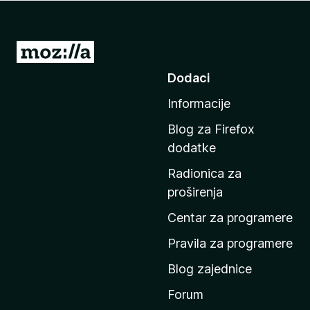
k
F
i
I
r
d
Dodaci
e
i
f
Informacije
n
o
a
x
Blog za Firefox
p
dodatke
o
Radionica za
č
proširenja
e
t
Centar za programere
n
Pravila za programere
u
Blog zajednice
s
t
Forum