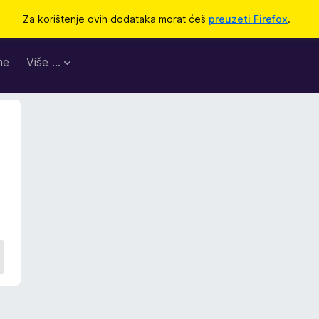
Za korištenje ovih dodataka morat ćeš
preuzeti Firefox
.
me
Više …