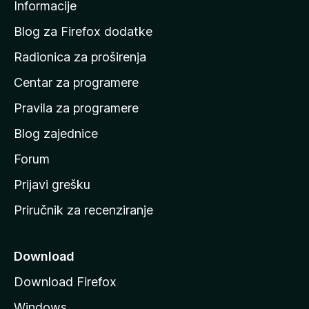
a
Informacije
p
o
Blog za Firefox dodatke
č
Radionica za proširenja
e
Centar za programere
t
n
Pravila za programere
u
Blog zajednice
s
t
Forum
r
Prijavi grešku
a
Priručnik za recenziranje
n
i
c
Download
u
Download Firefox
M
Windows
o