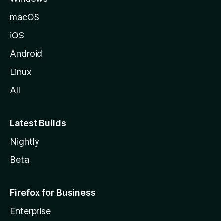
z
macOS
i
iOS
l
l
Android
e
Linux
All
Latest Builds
Nightly
Beta
Firefox for Business
Enterprise