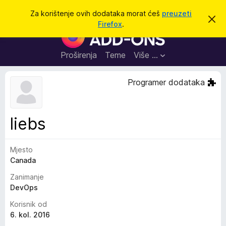
T
Prijavi se
Za korištenje ovih dodataka morat ćeš
preuzeti
O
r
Firefox
.
d
D
a
b
o
a
ž
c
d
Proširenja
Teme
Više …
i
i
a
o
v
c
Programer dodataka
u
i
o
b
z
a
a
v
liebs
i
p
j
r
e
s
Mjesto
e
t
Canada
g
l
Zanimanje
e
DevOps
d
Korisnik od
n
6. kol. 2016
i