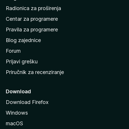
č
Radionica za proširenja
e
Centar za programere
t
n
Pravila za programere
u
Blog zajednice
s
t
Forum
r
Prijavi grešku
a
Priručnik za recenziranje
n
i
c
Download
u
Download Firefox
M
Windows
o
z
macOS
i