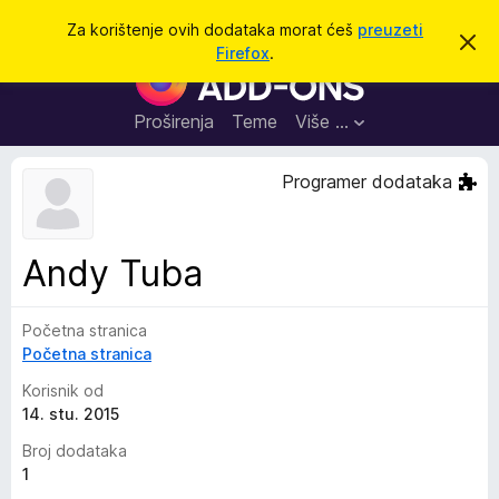
T
Prijavi se
Za korištenje ovih dodataka morat ćeš
preuzeti
O
r
Firefox
.
d
D
a
b
o
a
ž
c
d
Proširenja
Teme
Više …
i
i
a
o
v
c
Programer dodataka
u
i
o
b
z
a
a
v
Andy Tuba
i
p
j
r
e
s
Početna stranica
e
t
Početna stranica
g
l
Korisnik od
e
14. stu. 2015
d
Broj dodataka
n
1
i