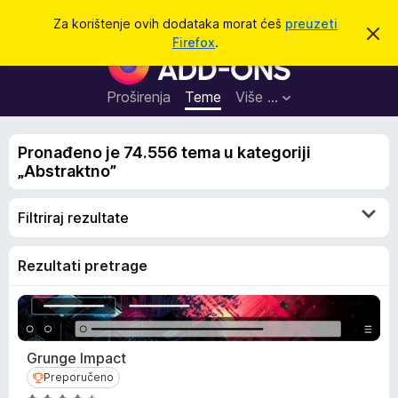
T
Prijavi se
Za korištenje ovih dodataka morat ćeš
preuzeti
O
r
Firefox
.
d
D
a
b
o
a
ž
c
d
Proširenja
Teme
Više …
i
i
a
o
v
c
u
Pronađeno je 74.556 tema u kategoriji
i
o
„Abstraktno”
b
z
a
a
v
Filtriraj rezultate
i
p
j
r
e
s
e
Rezultati pretrage
t
g
l
e
d
Grunge Impact
n
Preporučeno
Preporučeno
i