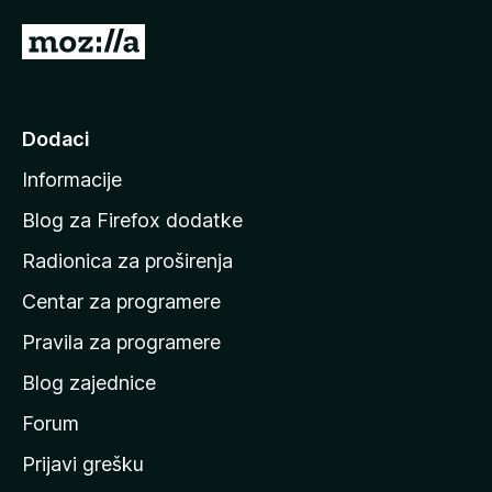
5
s
I
4
d
,
8
i
o
n
d
Dodaci
a
5
Informacije
p
o
Blog za Firefox dodatke
č
Radionica za proširenja
e
Centar za programere
t
n
Pravila za programere
u
Blog zajednice
s
t
Forum
r
Prijavi grešku
a