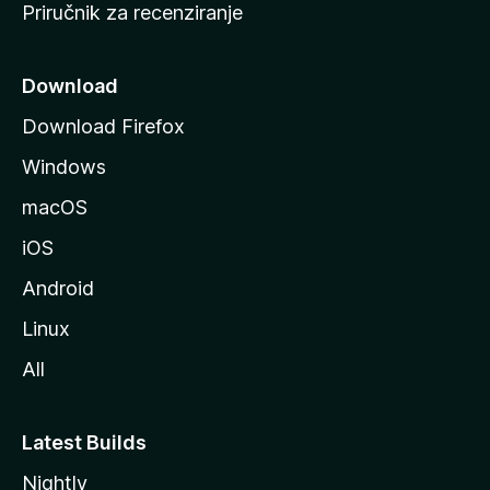
Priručnik za recenziranje
n
i
c
Download
u
Download Firefox
M
Windows
o
z
macOS
i
iOS
l
l
Android
e
Linux
All
Latest Builds
Nightly