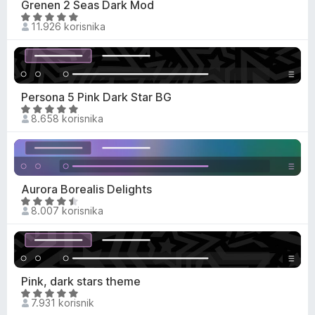
n
Grenen 2 Seas Dark Mod
,
j
O
6
11.926 korisnika
e
c
o
n
i
d
o
j
5
s
e
4
n
Persona 5 Pink Dark Star BG
,
j
O
8
8.658 korisnika
e
c
o
n
i
d
o
j
5
s
e
4
n
Aurora Borealis Delights
,
j
O
8
8.007 korisnika
e
c
o
n
i
d
o
j
5
s
e
4
n
Pink, dark stars theme
,
j
O
9
7.931 korisnik
e
c