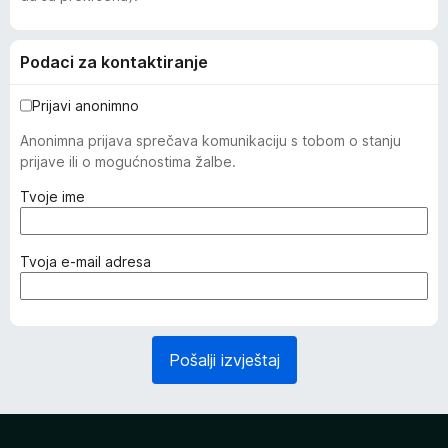
Podaci za kontaktiranje
Prijavi anonimno
Anonimna prijava sprečava komunikaciju s tobom o stanju
prijave ili o mogućnostima žalbe.
(
Tvoje ime
o
b
a
(
Tvoja e-mail adresa
v
o
e
b
z
a
n
v
Pošalji izvještaj
o
e
)
z
n
o