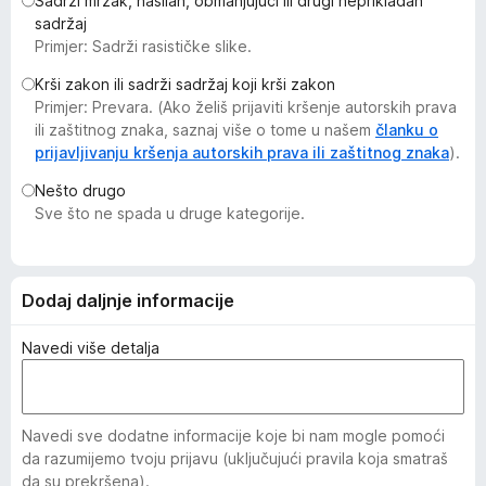
Sadrži mrzak, nasilan, obmanjujući ili drugi neprikladan
k
sadržaj
F
Primjer: Sadrži rasističke slike.
i
Krši zakon ili sadrži sadržaj koji krši zakon
r
Primjer: Prevara. (Ako želiš prijaviti kršenje autorskih prava
e
ili zaštitnog znaka, saznaj više o tome u našem
članku o
f
prijavljivanju kršenja autorskih prava ili zaštitnog znaka
).
o
Nešto drugo
x
Sve što ne spada u druge kategorije.
Dodaj daljnje informacije
Navedi više detalja
Navedi sve dodatne informacije koje bi nam mogle pomoći
da razumijemo tvoju prijavu (uključujući pravila koja smatraš
da su prekršena).