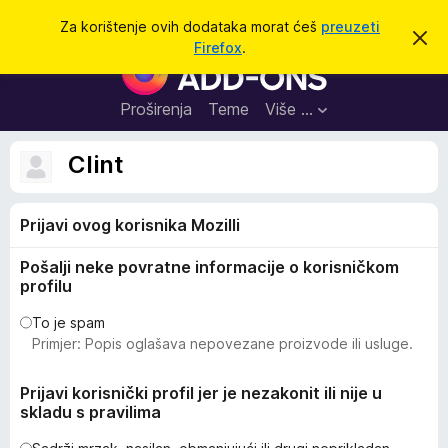
T
Prijavi se
Za korištenje ovih dodataka morat ćeš
preuzeti
O
r
Firefox
.
d
D
a
b
o
a
ž
c
d
Proširenja
Teme
Više …
i
i
a
o
v
c
Clint
u
i
o
b
z
a
Prijavi ovog korisnika Mozilli
a
v
i
p
j
Pošalji neke povratne informacije o korisničkom
r
e
profilu
s
e
t
g
To je spam
Primjer: Popis oglašava nepovezane proizvode ili usluge.
l
e
Prijavi korisnički profil jer je nezakonit ili nije u
d
skladu s pravilima
n
i