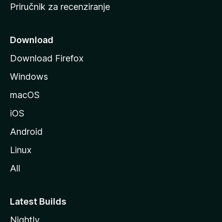
Priručnik za recenziranje
n
i
c
Download
u
Download Firefox
M
Windows
o
z
macOS
i
iOS
l
l
Android
e
Linux
All
Latest Builds
Nightly