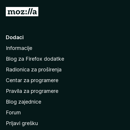
)
I
d
i
n
Dodaci
a
Informacije
p
o
Blog za Firefox dodatke
č
Radionica za proširenja
e
Centar za programere
t
n
Pravila za programere
u
Blog zajednice
s
t
Forum
r
Prijavi grešku
a