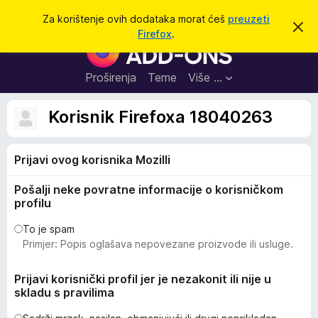
T
Prijavi se
Za korištenje ovih dodataka morat ćeš
preuzeti
O
r
Firefox
.
d
D
a
b
o
a
ž
c
d
Proširenja
Teme
Više …
i
i
a
o
v
c
Korisnik Firefoxa 18040263
u
i
o
b
z
a
Prijavi ovog korisnika Mozilli
a
v
i
p
j
Pošalji neke povratne informacije o korisničkom
r
e
profilu
s
e
t
g
To je spam
Primjer: Popis oglašava nepovezane proizvode ili usluge.
l
e
Prijavi korisnički profil jer je nezakonit ili nije u
d
skladu s pravilima
n
i