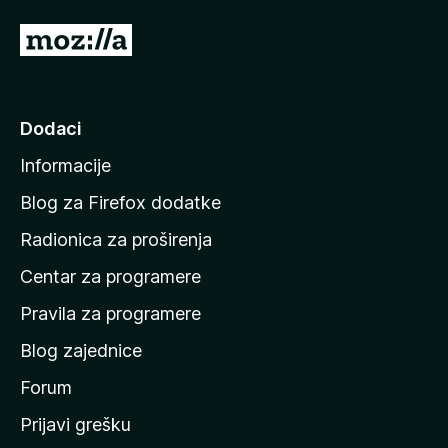
)
I
d
i
n
Dodaci
a
Informacije
p
o
Blog za Firefox dodatke
č
Radionica za proširenja
e
Centar za programere
t
n
Pravila za programere
u
Blog zajednice
s
t
Forum
r
Prijavi grešku
a