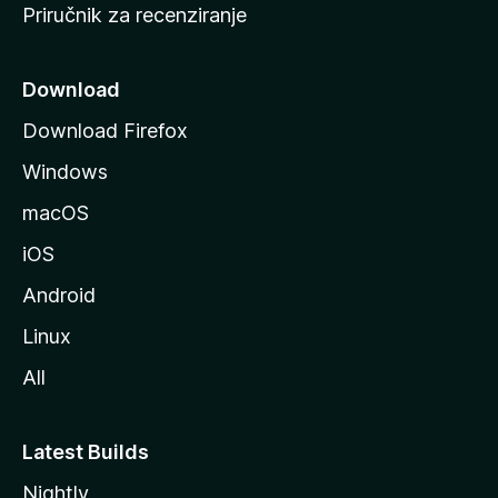
Priručnik za recenziranje
n
i
c
Download
u
Download Firefox
M
Windows
o
z
macOS
i
iOS
l
l
Android
e
Linux
All
Latest Builds
Nightly