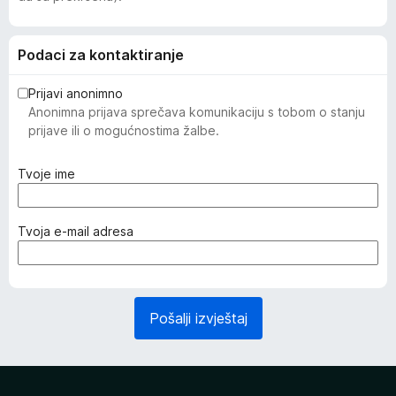
Podaci za kontaktiranje
Prijavi anonimno
Anonimna prijava sprečava komunikaciju s tobom o stanju
prijave ili o mogućnostima žalbe.
(
Tvoje ime
o
b
a
(
Tvoja e-mail adresa
v
o
e
b
z
a
n
v
Pošalji izvještaj
o
e
)
z
n
o