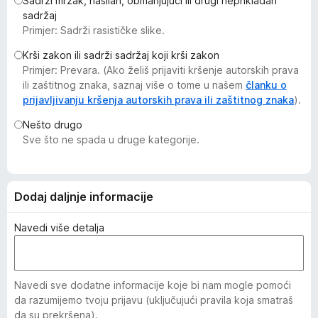
Sadrži mrzak, nasilan, obmanjujući ili drugi neprikladan
k
sadržaj
F
Primjer: Sadrži rasističke slike.
i
Krši zakon ili sadrži sadržaj koji krši zakon
r
Primjer: Prevara. (Ako želiš prijaviti kršenje autorskih prava
e
ili zaštitnog znaka, saznaj više o tome u našem
članku o
f
prijavljivanju kršenja autorskih prava ili zaštitnog znaka
).
o
Nešto drugo
x
Sve što ne spada u druge kategorije.
Dodaj daljnje informacije
Navedi više detalja
Navedi sve dodatne informacije koje bi nam mogle pomoći
da razumijemo tvoju prijavu (uključujući pravila koja smatraš
da su prekršena).