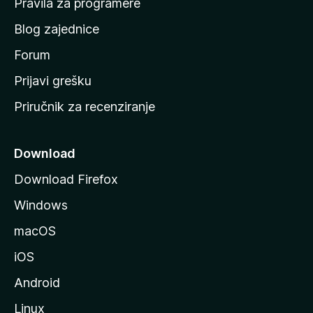
Pravila za programere
u
Blog zajednice
s
t
Forum
r
Prijavi grešku
a
Priručnik za recenziranje
n
i
c
Download
u
Download Firefox
M
Windows
o
z
macOS
i
iOS
l
l
Android
e
Linux