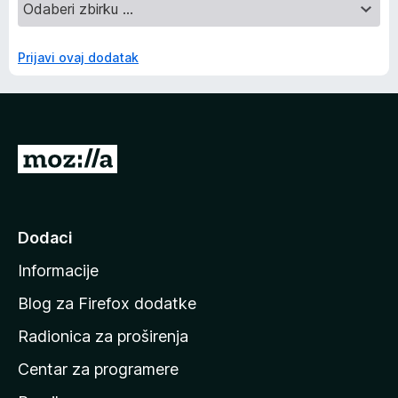
Prijavi ovaj dodatak
I
d
i
n
Dodaci
a
Informacije
p
o
Blog za Firefox dodatke
č
Radionica za proširenja
e
Centar za programere
t
n