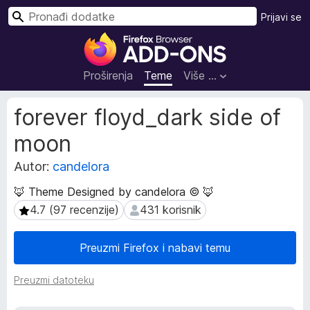
T
Prijavi se
r
D
a
o
ž
d
Proširenja
Teme
Više …
i
a
c
M
forever floyd_dark side of
i
e
moon
t
z
a
a
Autor:
candelora
p
p
o
r
🦊 Theme Designed by candelora © 🦊
d
e
4.7 (97 recenzije)
431 korisnik
4.7 (97 recenzije)
431 korisnik
a
g
c
l
i
Preuzmi Firefox i nabavi temu
p
e
r
d
Preuzmi datoteku
o
n
š
i