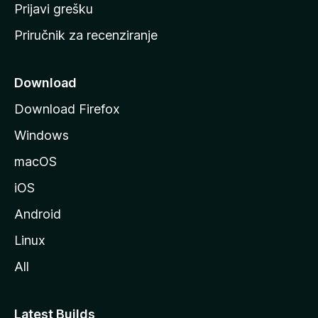
r
Prijavi grešku
a
Priručnik za recenziranje
n
i
c
Download
u
Download Firefox
M
Windows
o
z
macOS
i
iOS
l
l
Android
e
Linux
All
Latest Builds