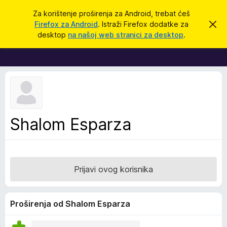
T
Prijavi se
Za korištenje proširenja za Android, trebat ćeš
r
Firefox za Android
. Istraži Firefox dodatke za
O
D
d
a
desktop
na našoj web stranici za desktop
.
b
o
ž
a
d
c
i
i
a
o
c
v
u
i
o
z
b
a
a
Shalom Esparza
v
p
i
j
r
e
e
s
t
g
Prijavi ovog korisnika
l
e
d
Proširenja od Shalom Esparza
n
i