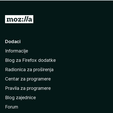
n
j
e
e
m
n
a
I
a
o
d
c
i
j
e
n
Dodaci
n
a
a
Informacije
p
o
Blog za Firefox dodatke
č
Radionica za proširenja
e
Centar za programere
t
n
Pravila za programere
u
Blog zajednice
s
t
Forum