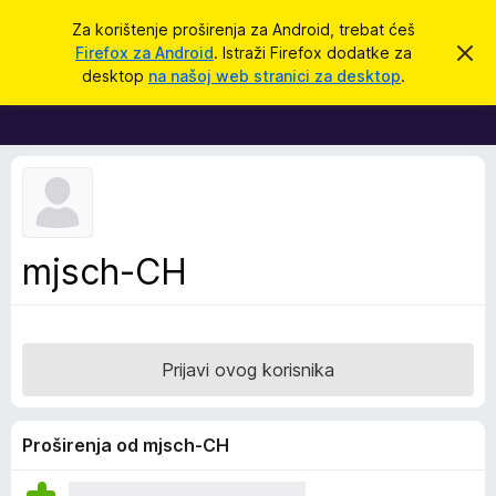
T
Prijavi se
Za korištenje proširenja za Android, trebat ćeš
r
Firefox za Android
. Istraži Firefox dodatke za
O
D
d
a
desktop
na našoj web stranici za desktop
.
b
o
ž
a
d
c
i
i
a
o
c
v
u
i
o
z
b
a
a
mjsch-CH
v
p
i
j
r
e
e
s
t
g
Prijavi ovog korisnika
l
e
d
Proširenja od mjsch-CH
n
i