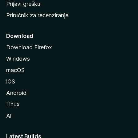
r
Prijavi grešku
a
Priručnik za recenziranje
n
i
c
Download
u
Download Firefox
M
Windows
o
z
macOS
i
iOS
l
l
Android
e
Linux
All
Latest Builds