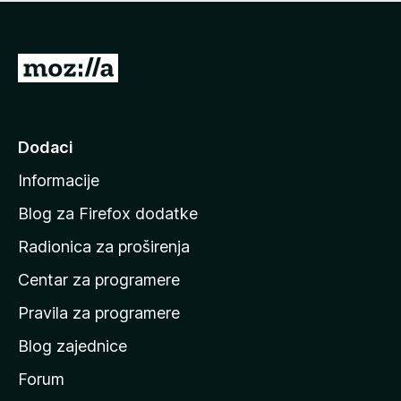
n
j
e
e
m
n
a
I
a
o
d
c
i
j
e
n
Dodaci
n
a
a
Informacije
p
o
Blog za Firefox dodatke
č
Radionica za proširenja
e
Centar za programere
t
n
Pravila za programere
u
Blog zajednice
s
t
Forum