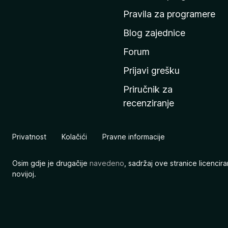
n
Pravila za programere
u
Blog zajednice
s
t
Forum
r
Prijavi grešku
a
Priručnik za
n
recenziranje
i
c
u
Privatnost
Kolačići
Pravne informacije
M
o
Osim gdje je drugačije
navedeno
, sadržaj ove stranice licenci
z
novijoj.
i
l
l