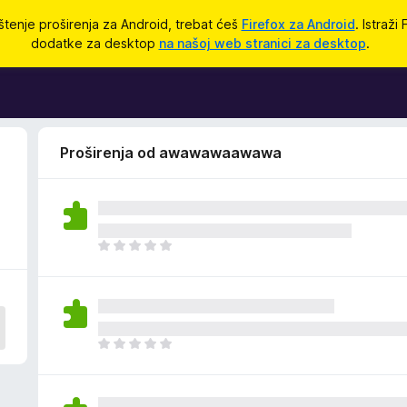
štenje proširenja za Android, trebat ćeš
Firefox za Android
. Istraži
dodatke za desktop
na našoj web stranici za desktop
.
Proširenja od awawawaawawa
J
o
š
n
e
m
J
a
o
o
š
c
n