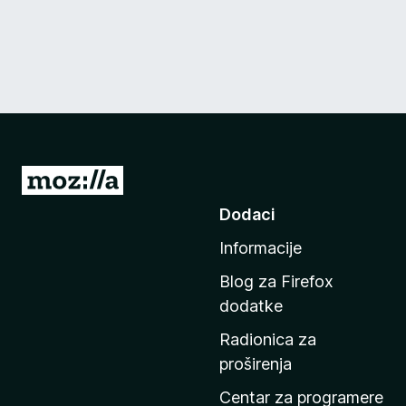
I
d
Dodaci
i
Informacije
n
a
Blog za Firefox
p
dodatke
o
Radionica za
č
proširenja
e
t
Centar za programere