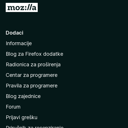
k
I
F
d
i
i
r
n
Dodaci
e
a
f
Informacije
p
o
o
x
Blog za Firefox dodatke
č
Radionica za proširenja
e
Centar za programere
t
n
Pravila za programere
u
Blog zajednice
s
t
Forum
r
Prijavi grešku
a
Priručnik za recenziranje