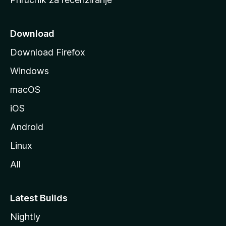
n
i
c
Download
u
Download Firefox
M
Windows
o
z
macOS
i
iOS
l
l
Android
e
Linux
All
Latest Builds
Nightly