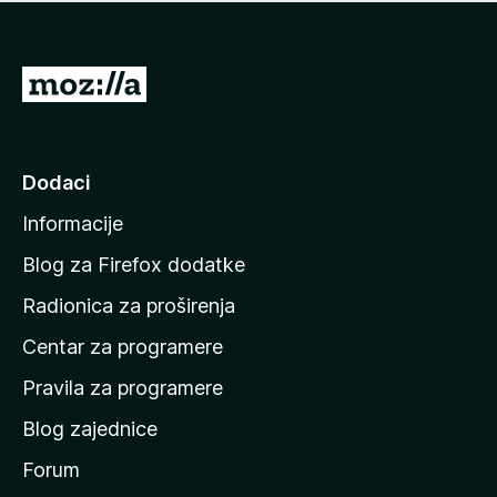
n
j
e
e
m
n
a
I
a
o
d
c
i
j
e
n
Dodaci
n
a
a
Informacije
p
o
Blog za Firefox dodatke
č
Radionica za proširenja
e
Centar za programere
t
n
Pravila za programere
u
Blog zajednice
s
t
Forum