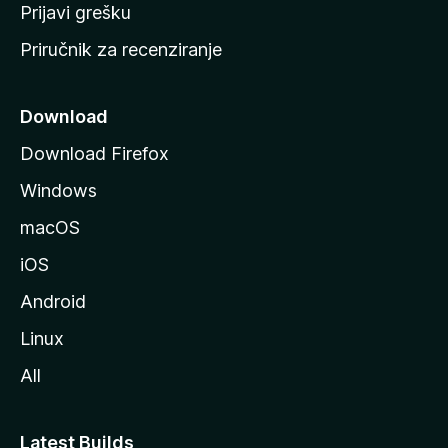
r
Prijavi grešku
a
Priručnik za recenziranje
n
i
c
Download
u
Download Firefox
M
Windows
o
z
macOS
i
iOS
l
l
Android
e
Linux
All
Latest Builds