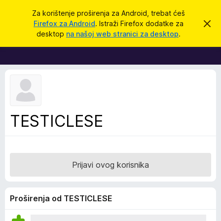
T
Prijavi se
Za korištenje proširenja za Android, trebat ćeš
r
Firefox za Android
. Istraži Firefox dodatke za
O
D
d
a
desktop
na našoj web stranici za desktop
.
b
o
ž
a
d
c
i
i
a
o
c
v
u
i
o
z
b
a
a
TESTICLESE
v
p
i
j
r
e
e
s
t
g
Prijavi ovog korisnika
l
e
d
Proširenja od TESTICLESE
n
i