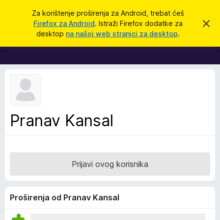
T
Prijavi se
Za korištenje proširenja za Android, trebat ćeš
r
Firefox za Android
. Istraži Firefox dodatke za
O
D
d
a
desktop
na našoj web stranici za desktop
.
b
o
ž
a
d
c
i
i
a
o
c
v
u
i
o
z
b
a
a
Pranav Kansal
v
p
i
j
r
e
e
s
t
g
Prijavi ovog korisnika
l
e
d
Proširenja od Pranav Kansal
n
i