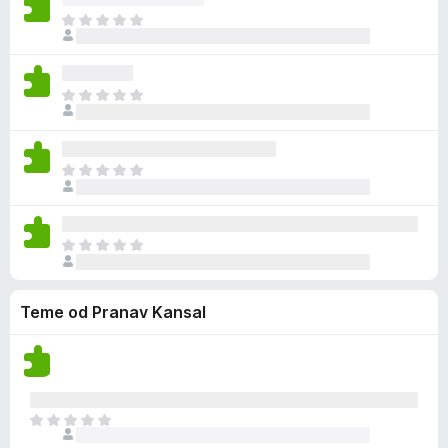
e
n
o
J
n
e
c
o
a
m
j
š
a
e
n
o
J
n
e
c
o
a
m
j
š
a
e
n
o
J
n
e
c
o
a
m
j
š
a
e
n
o
J
n
e
c
o
a
m
j
š
a
e
Teme od Pranav Kansal
n
o
n
e
c
a
m
j
a
e
o
n
c
J
a
j
o