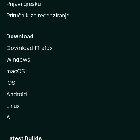
r
Prijavi grešku
a
Priručnik za recenziranje
n
i
c
Download
u
Download Firefox
M
Windows
o
z
macOS
i
iOS
l
l
Android
e
Linux
All
Latest Builds