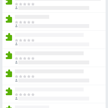
k
J
o
F
š
i
n
r
J
e
e
o
m
š
f
a
n
o
o
J
e
x
c
o
m
j
š
a
e
n
o
J
n
e
c
o
a
m
j
š
a
e
n
o
J
n
e
c
o
a
m
j
š
a
e
n
o
J
n
e
c
o
a
m
j
š
a