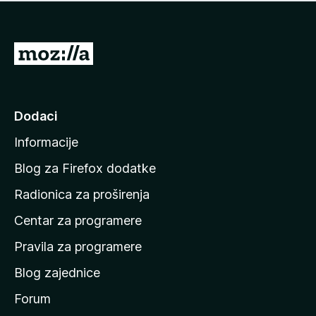
n
j
e
e
m
n
a
I
a
o
d
c
i
j
e
n
Dodaci
n
a
a
Informacije
p
o
Blog za Firefox dodatke
č
Radionica za proširenja
e
Centar za programere
t
n
Pravila za programere
u
Blog zajednice
s
t
Forum