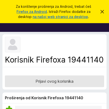
T
Prijavi se
Za korištenje proširenja za Android, trebat ćeš
r
Firefox za Android
. Istraži Firefox dodatke za
O
D
d
a
desktop
na našoj web stranici za desktop
.
b
o
ž
a
d
c
i
i
a
o
c
v
u
i
o
z
b
a
a
Korisnik Firefoxa 19441140
v
p
i
j
r
e
e
s
t
g
Prijavi ovog korisnika
l
e
d
Proširenja od Korisnik Firefoxa 19441140
n
i