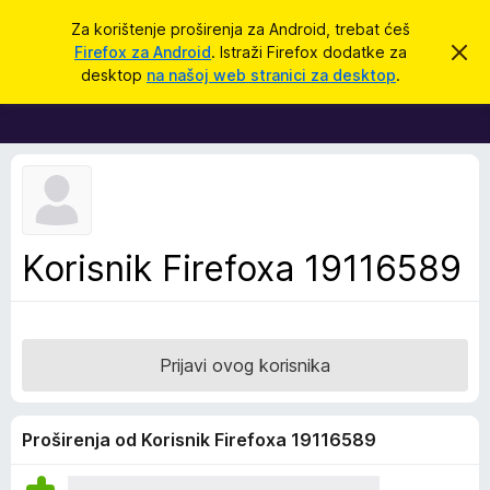
T
Prijavi se
Za korištenje proširenja za Android, trebat ćeš
r
Firefox za Android
. Istraži Firefox dodatke za
O
D
d
a
desktop
na našoj web stranici za desktop
.
b
o
ž
a
d
c
i
i
a
o
c
v
u
i
o
z
b
a
a
Korisnik Firefoxa 19116589
v
p
i
j
r
e
e
s
t
g
Prijavi ovog korisnika
l
e
d
Proširenja od Korisnik Firefoxa 19116589
n
i