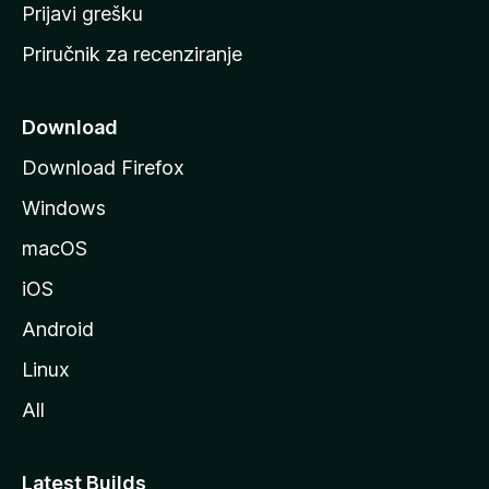
r
Prijavi grešku
a
Priručnik za recenziranje
n
i
c
Download
u
Download Firefox
M
Windows
o
z
macOS
i
iOS
l
l
Android
e
Linux
All
Latest Builds