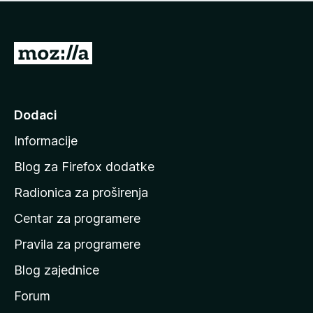
n
j
e
e
m
n
a
I
a
o
d
c
i
j
e
n
Dodaci
n
a
a
Informacije
p
o
Blog za Firefox dodatke
č
Radionica za proširenja
e
Centar za programere
t
n
Pravila za programere
u
Blog zajednice
s
t
Forum