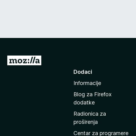
I
d
Dodaci
i
Informacije
n
a
Blog za Firefox
p
dodatke
o
Radionica za
č
proširenja
e
t
Centar za programere