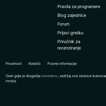
n
Pravila za programere
u
Blog zajednice
s
t
Forum
r
Prijavi grešku
a
Priručnik za
n
recenziranje
i
c
u
Privatnost
Kolačići
Pravne informacije
M
o
Osim gdje je drugačije
navedeno
, sadržaj ove stranice licenci
z
novijoj.
i
l
l