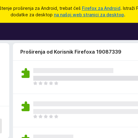
štenje proširenja za Android, trebat ćeš
Firefox za Android
. Istraži
dodatke za desktop
na našoj web stranici za desktop
.
Proširenja od Korisnik Firefoxa 19087339
J
o
š
n
e
m
J
a
o
o
š
c
n