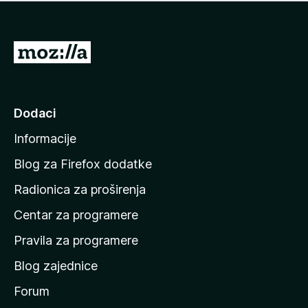
n
j
e
e
m
n
a
I
a
o
d
c
i
j
e
n
Dodaci
n
a
a
Informacije
p
o
Blog za Firefox dodatke
č
Radionica za proširenja
e
Centar za programere
t
n
Pravila za programere
u
Blog zajednice
s
t
Forum