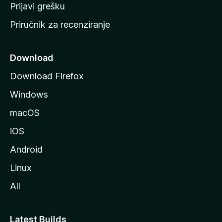
r
Prijavi grešku
a
Priručnik za recenziranje
n
i
c
Download
u
Download Firefox
M
Windows
o
z
macOS
i
iOS
l
l
Android
e
Linux
All
Latest Builds