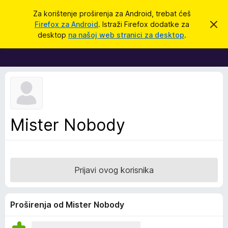
T
Prijavi se
Za korištenje proširenja za Android, trebat ćeš
r
Firefox za Android
. Istraži Firefox dodatke za
O
D
d
a
desktop
na našoj web stranici za desktop
.
b
o
ž
a
d
c
i
i
a
o
c
v
u
i
o
z
b
a
a
Mister Nobody
v
p
i
j
r
e
e
s
t
g
Prijavi ovog korisnika
l
e
d
Proširenja od Mister Nobody
n
i