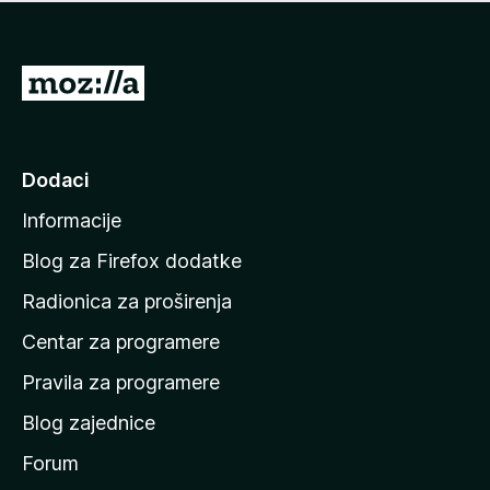
n
j
e
e
m
n
a
I
a
o
d
c
i
j
e
n
Dodaci
n
a
a
Informacije
p
o
Blog za Firefox dodatke
č
Radionica za proširenja
e
Centar za programere
t
n
Pravila za programere
u
Blog zajednice
s
t
Forum