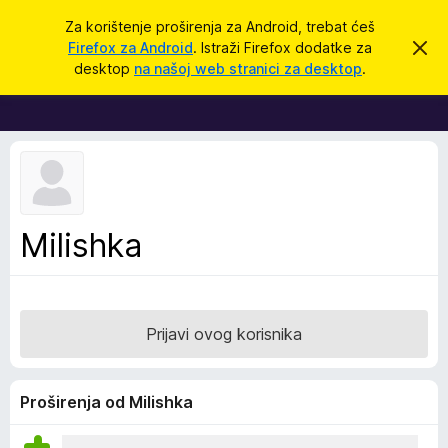
T
Prijavi se
Za korištenje proširenja za Android, trebat ćeš
r
Firefox za Android
. Istraži Firefox dodatke za
O
D
d
a
desktop
na našoj web stranici za desktop
.
b
o
ž
a
d
c
i
i
a
o
c
v
u
i
o
z
b
a
a
Milishka
v
p
i
j
r
e
e
s
t
g
Prijavi ovog korisnika
l
e
d
Proširenja od Milishka
n
i