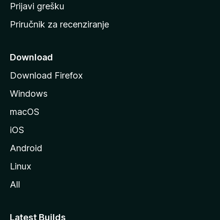
r
Prijavi grešku
a
Priručnik za recenziranje
n
i
c
Download
u
Download Firefox
M
Windows
o
z
macOS
i
iOS
l
l
Android
e
Linux
All
Latest Builds