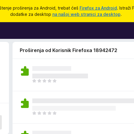
štenje proširenja za Android, trebat ćeš
Firefox za Android
. Istraži
dodatke za desktop
na našoj web stranici za desktop
.
Proširenja od Korisnik Firefoxa 18942472
J
o
š
n
e
m
J
a
o
o
š
c
n