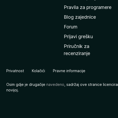
n
Pravila za programere
u
Blog zajednice
s
t
Forum
r
Prijavi grešku
a
Priručnik za
n
recenziranje
i
c
u
Privatnost
Kolačići
Pravne informacije
M
o
Osim gdje je drugačije
navedeno
, sadržaj ove stranice licenci
z
novijoj.
i
l
l