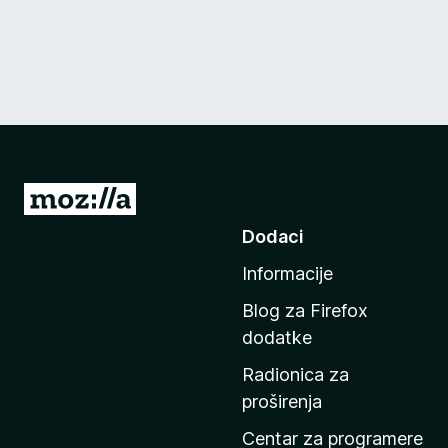
I
d
Dodaci
i
Informacije
n
a
Blog za Firefox
p
dodatke
o
Radionica za
č
proširenja
e
t
Centar za programere