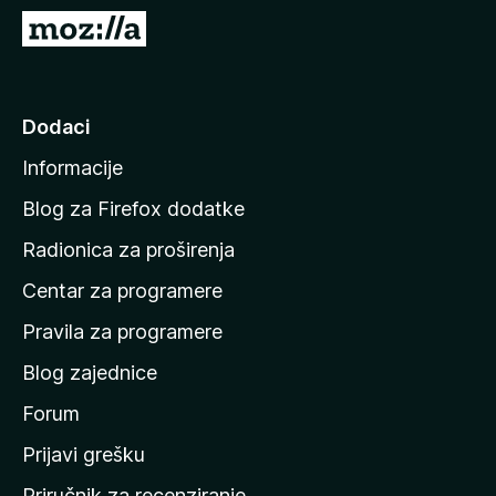
k
I
F
d
i
i
r
n
Dodaci
e
a
f
Informacije
p
o
o
x
Blog za Firefox dodatke
č
Radionica za proširenja
e
Centar za programere
t
n
Pravila za programere
u
Blog zajednice
s
t
Forum
r
Prijavi grešku
a
Priručnik za recenziranje