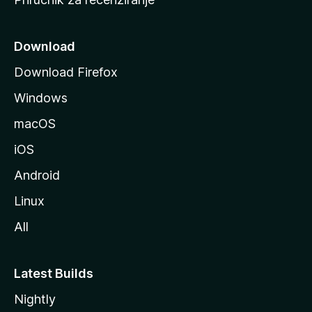
n
i
c
Download
u
Download Firefox
M
Windows
o
z
macOS
i
iOS
l
l
Android
e
Linux
All
Latest Builds
Nightly