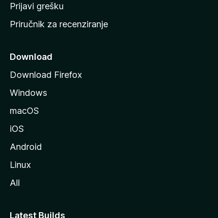
r
Prijavi grešku
a
Priručnik za recenziranje
n
i
c
Download
u
Download Firefox
M
Windows
o
z
macOS
i
iOS
l
l
Android
e
Linux
All
Latest Builds