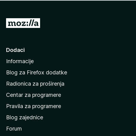
n
j
e
e
m
n
a
I
a
o
d
c
i
j
e
n
Dodaci
n
a
a
Informacije
p
o
Blog za Firefox dodatke
č
Radionica za proširenja
e
Centar za programere
t
n
Pravila za programere
u
Blog zajednice
s
t
Forum