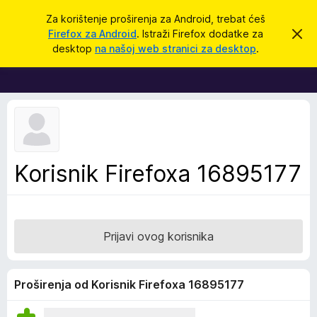
T
Prijavi se
Za korištenje proširenja za Android, trebat ćeš
r
Firefox za Android
. Istraži Firefox dodatke za
O
D
d
a
desktop
na našoj web stranici za desktop
.
b
o
ž
a
d
c
i
i
a
o
c
v
u
i
o
z
b
a
a
Korisnik Firefoxa 16895177
v
p
i
j
r
e
e
s
t
g
Prijavi ovog korisnika
l
e
d
Proširenja od Korisnik Firefoxa 16895177
n
i