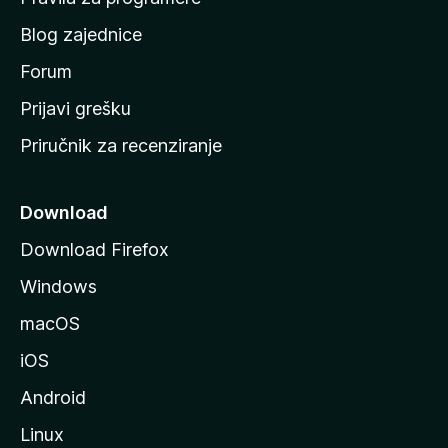
u
Blog zajednice
s
t
Forum
r
Prijavi grešku
a
Priručnik za recenziranje
n
i
c
Download
u
Download Firefox
M
Windows
o
z
macOS
i
iOS
l
l
Android
e
Linux