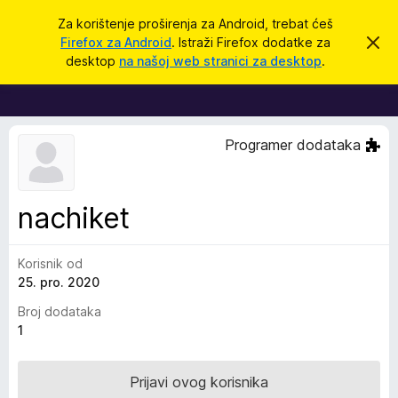
T
Prijavi se
Za korištenje proširenja za Android, trebat ćeš
r
Firefox za Android
. Istraži Firefox dodatke za
O
D
d
a
desktop
na našoj web stranici za desktop
.
b
o
ž
a
d
c
i
i
a
o
c
v
Programer dodataka
u
i
o
z
b
a
a
nachiket
v
p
i
j
r
e
Korisnik od
e
s
25. pro. 2020
t
g
l
Broj dodataka
e
1
d
n
Prijavi ovog korisnika
i