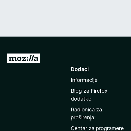
I
d
Dodaci
i
Informacije
n
a
Blog za Firefox
p
dodatke
o
Radionica za
č
proširenja
e
t
Centar za programere