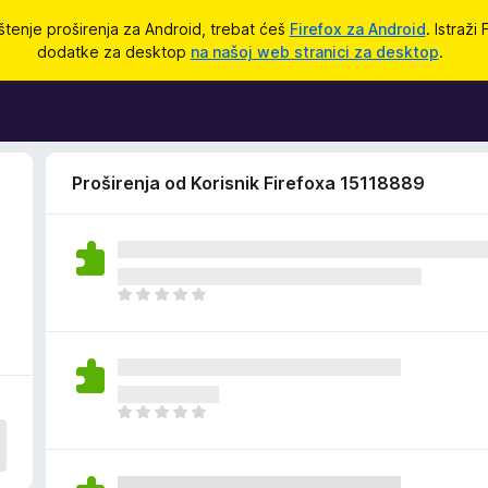
štenje proširenja za Android, trebat ćeš
Firefox za Android
. Istraži
dodatke za desktop
na našoj web stranici za desktop
.
Proširenja od Korisnik Firefoxa 15118889
1
J
o
š
n
e
m
J
a
o
o
š
c
n