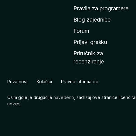
n
Pravila za programere
u
Blog zajednice
s
t
Forum
r
Prijavi grešku
a
Priručnik za
n
recenziranje
i
c
u
Privatnost
Kolačići
Pravne informacije
M
o
Osim gdje je drugačije
navedeno
, sadržaj ove stranice licenci
z
novijoj.
i
l
l