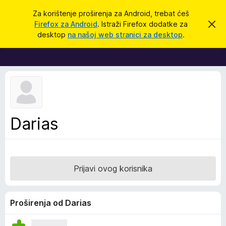
T
Prijavi se
Za korištenje proširenja za Android, trebat ćeš
r
Firefox za Android
. Istraži Firefox dodatke za
O
D
d
a
desktop
na našoj web stranici za desktop
.
b
o
ž
a
d
c
i
i
a
o
c
v
u
i
o
z
b
a
a
Darias
v
p
i
j
r
e
e
s
t
g
Prijavi ovog korisnika
l
e
d
Proširenja od Darias
n
i