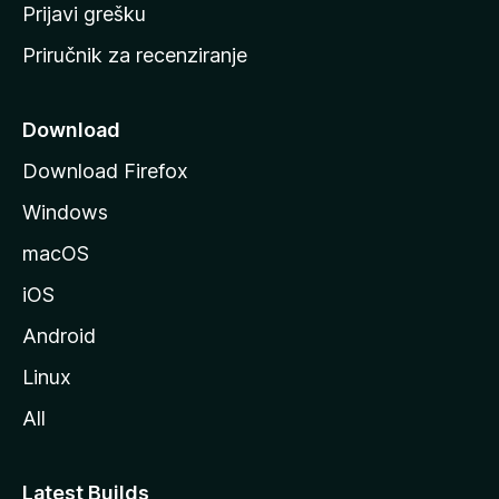
r
Prijavi grešku
a
Priručnik za recenziranje
n
i
c
Download
u
Download Firefox
M
Windows
o
z
macOS
i
iOS
l
l
Android
e
Linux
All
Latest Builds