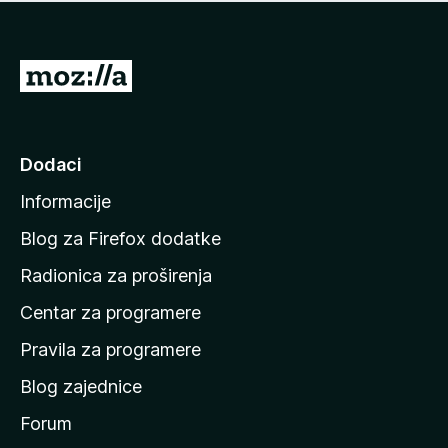
n
j
e
e
m
n
a
I
a
o
d
c
i
j
e
n
Dodaci
n
a
a
Informacije
p
o
Blog za Firefox dodatke
č
Radionica za proširenja
e
Centar za programere
t
n
Pravila za programere
u
Blog zajednice
s
t
Forum