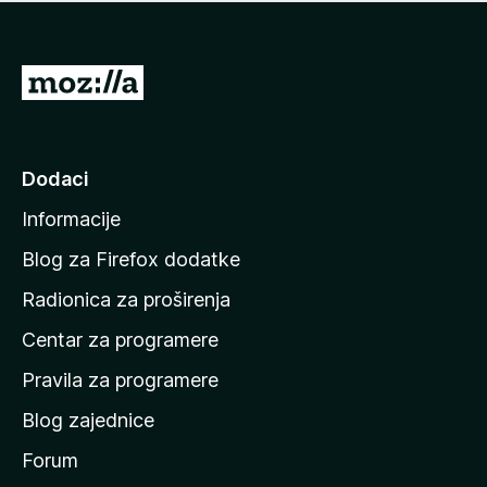
n
j
e
e
m
n
a
I
a
o
d
c
i
j
e
n
Dodaci
n
a
a
Informacije
p
o
Blog za Firefox dodatke
č
Radionica za proširenja
e
Centar za programere
t
n
Pravila za programere
u
Blog zajednice
s
t
Forum