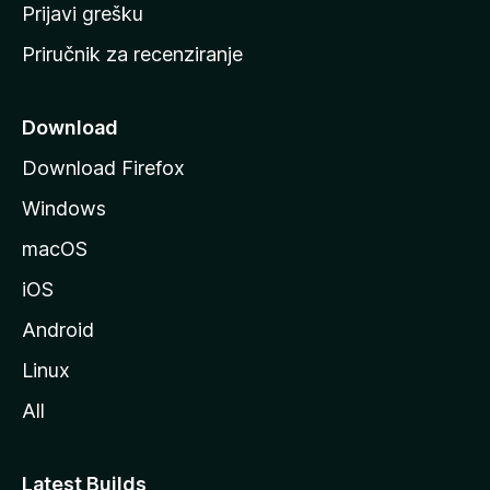
r
Prijavi grešku
a
Priručnik za recenziranje
n
i
c
Download
u
Download Firefox
M
Windows
o
z
macOS
i
iOS
l
l
Android
e
Linux
All
Latest Builds