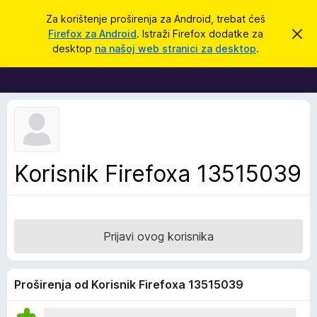
T
Prijavi se
Za korištenje proširenja za Android, trebat ćeš
r
Firefox za Android
. Istraži Firefox dodatke za
O
D
d
a
desktop
na našoj web stranici za desktop
.
b
o
ž
a
d
c
i
i
a
o
c
v
u
i
o
z
b
a
a
Korisnik Firefoxa 13515039
v
p
i
j
r
e
e
s
t
g
Prijavi ovog korisnika
l
e
d
Proširenja od Korisnik Firefoxa 13515039
n
i