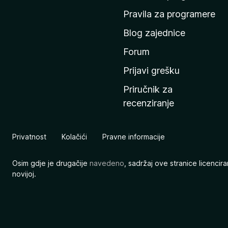
n
Pravila za programere
u
Blog zajednice
s
t
Forum
r
Prijavi grešku
a
Priručnik za
n
recenziranje
i
c
u
Privatnost
Kolačići
Pravne informacije
M
o
Osim gdje je drugačije
navedeno
, sadržaj ove stranice licenci
z
novijoj.
i
l
l