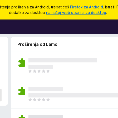
štenje proširenja za Android, trebat ćeš
Firefox za Android
. Istraži
dodatke za desktop
na našoj web stranici za desktop
.
Proširenja od Lamo
J
o
š
n
e
m
J
a
o
o
š
c
n