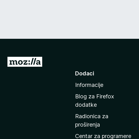
I
d
Dodaci
i
Informacije
n
a
Blog za Firefox
p
dodatke
o
Radionica za
č
proširenja
e
t
Centar za programere