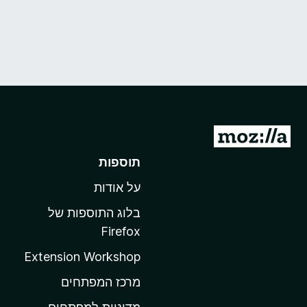
מ
ע
תוספות
ב
על אודות
ר
ל
בלוג התוספות של
ד
Firefox
ף
Extension Workshop
ה
ב
מרכז המפתחים
י