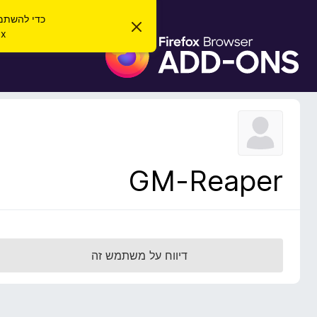
כדי להשתמש בהרחב
ס
irefox
ג
ת
י
ו
ר
ת
ס
ה
פ
ו
ד
ו
ע
ת
ה
ז
ל
ו
ד
GM-Reaper
פ
ד
פ
ן
F
דיווח על משתמש זה
i
r
e
f