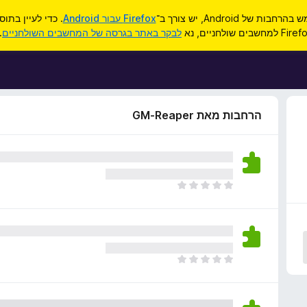
ות של Android, יש צורך ב־
Firefox עבור Android
. כדי לעיין בתו
F למחשבים שולחניים, נא
לבקר באתר בגרסה של המחשבים השולחניים
.
הרחבות מאת GM-Reaper
א
י
ן
ד
י
ר
א
ו
י
ג
ן
י
ד