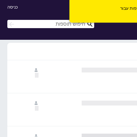
כניסה
ספות עבור
ח
ח
י
י
פ
פ
ו
ו
ש
ש