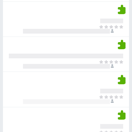
ע
ן
ן
ד
ד
י
י
י
ר
א
ן
ו
י
ג
ן
י
ד
ם
י
ע
ר
ד
א
ו
י
י
ג
י
ן
י
ן
ד
ם
י
ע
ר
ד
א
ו
י
י
ג
י
ן
י
ן
ד
ם
י
ע
ר
ד