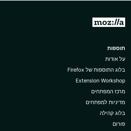
ד
ם
י
ע
ר
ד
ו
מ
י
ג
י
ע
י
ן
ב
ם
ע
ר
תוספות
ד
ל
י
על אודות
ד
י
ף
ן
בלוג התוספות של Firefox
ה
Extension Workshop
ב
מרכז המפתחים
י
ת
מדיניות למפתחים
ש
בלוג קהילה
ל
M
פורום