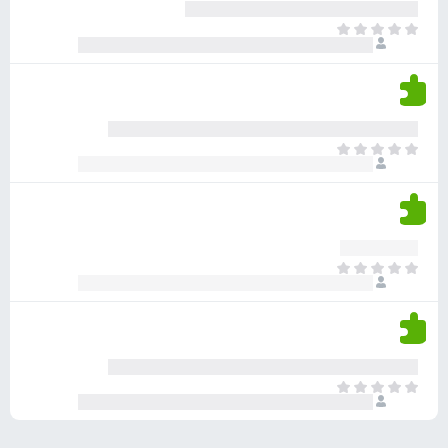
ע
ר
ד
א
ו
י
י
ג
י
ן
י
ן
ד
ם
י
ע
ר
ד
א
ו
י
י
ג
י
ן
י
ן
ד
ם
י
ע
ר
ד
א
ו
י
י
ג
י
ן
י
ן
ד
ם
י
ע
ר
ד
א
ו
י
י
ג
י
ן
י
ן