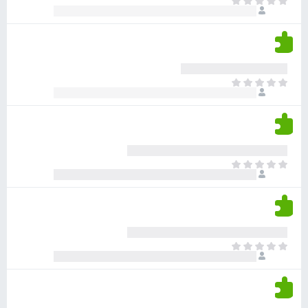
א
ו
י
י
ג
י
ן
י
ן
ד
ם
י
ע
ר
ד
א
ו
י
י
ג
י
ן
י
ן
ד
ם
י
ע
ר
ד
א
ו
י
י
ג
י
ן
י
ן
ד
ם
י
ע
ר
ד
א
ו
י
י
ג
י
ן
י
ן
ד
ם
י