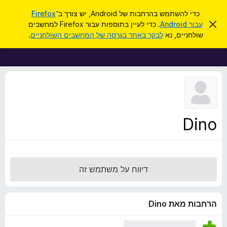
ח
כניסה
כדי להשתמש בהרחבות של Android, יש צורך ב־
Firefox
י
ס
עבור Android
. כדי לעיין בתוספות עבור Firefox למחשבים
ת
ג
פ
שולחניים, נא
לבקר באתר בגרסה של המחשבים השולחניים
.
י
ו
ו
ר
ס
ת
ש
ה
פ
ו
ו
ד
ע
ת
ה
ל
ז
ו
ד
Dino
פ
ד
פ
ן
דיווח על משתמש זה
F
i
r
הרחבות מאת Dino
e
f