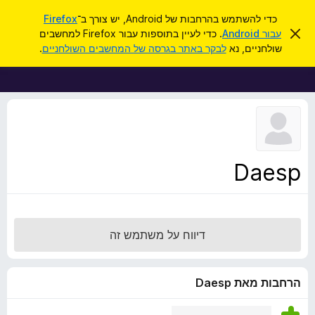
ח
כניסה
כדי להשתמש בהרחבות של Android, יש צורך ב־
Firefox
י
ס
עבור Android
. כדי לעיין בתוספות עבור Firefox למחשבים
ת
ג
פ
שולחניים, נא
לבקר באתר בגרסה של המחשבים השולחניים
.
י
ו
ו
ר
ס
ת
ש
ה
פ
ו
ו
ד
ע
ת
ה
ל
ז
ו
ד
Daesp
פ
ד
פ
ן
דיווח על משתמש זה
F
i
r
הרחבות מאת Daesp
e
f