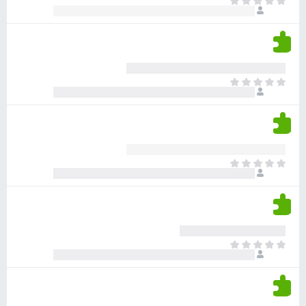
א
ו
י
י
ג
י
ן
י
ן
ד
ם
י
ע
ר
ד
א
ו
י
י
ג
י
ן
י
ן
ד
ם
י
ע
ר
ד
א
ו
י
י
ג
י
ן
י
ן
ד
ם
י
ע
ר
ד
א
ו
י
י
ג
י
ן
י
ן
ד
ם
י