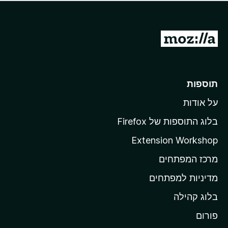
ד
ם
י
ע
ר
ד
ו
מ
י
ג
י
ע
י
ן
ב
ם
ע
ר
תוספות
ד
ל
י
על אודות
ד
י
ף
ן
בלוג התוספות של Firefox
ה
Extension Workshop
ב
מרכז המפתחים
י
ת
מדיניות למפתחים
ש
בלוג קהילה
ל
M
פורום