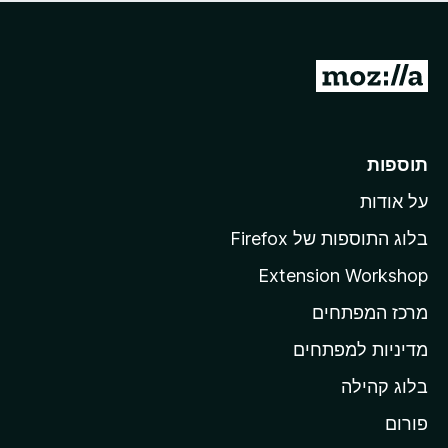
ד
ם
י
ע
ר
ד
ו
מ
י
ג
י
ע
י
ן
ב
ם
ע
ר
תוספות
ד
ל
י
על אודות
ד
י
ף
ן
בלוג התוספות של Firefox
ה
Extension Workshop
ב
מרכז המפתחים
י
ת
מדיניות למפתחים
ש
בלוג קהילה
ל
M
פורום