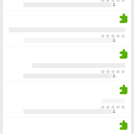
א
ו
י
י
ג
י
ן
י
ן
ד
ם
י
ע
ר
ד
א
ו
י
י
ג
י
ן
י
ן
ד
ם
י
ע
ר
ד
א
ו
י
י
ג
י
ן
י
ן
ד
ם
י
ע
ר
ד
א
ו
י
י
ג
י
ן
י
ן
ד
ם
י