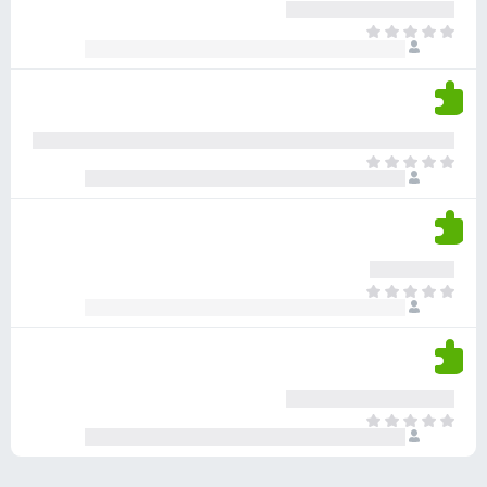
ע
ר
ד
א
ו
י
י
ג
י
ן
י
ן
ד
ם
י
ע
ר
ד
א
ו
י
י
ג
י
ן
י
ן
ד
ם
י
ע
ר
ד
א
ו
י
י
ג
י
ן
י
ן
ד
ם
י
ע
ר
ד
א
ו
י
י
ג
י
ן
י
ן