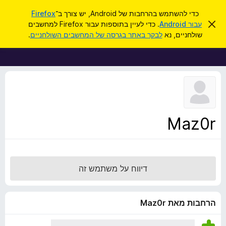
ח
כניסה
כדי להשתמש בהרחבות של Android, יש צורך ב־
Firefox
י
ס
עבור Android
. כדי לעיין בתוספות עבור Firefox למחשבים
ת
ג
פ
שולחניים, נא
לבקר באתר בגרסה של המחשבים השולחניים
.
י
ו
ו
ר
ס
ת
ש
ה
פ
ו
ו
ד
ע
ת
ה
ל
ז
ו
ד
Maz0r
פ
ד
פ
ן
דיווח על משתמש זה
F
i
r
הרחבות מאת Maz0r
e
f