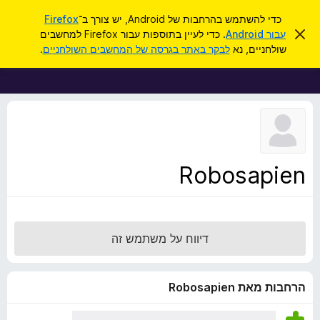
ח
כניסה
כדי להשתמש בהרחבות של Android, יש צורך ב־
Firefox
י
ס
עבור Android
. כדי לעיין בתוספות עבור Firefox למחשבים
ת
ג
פ
שולחניים, נא
לבקר באתר בגרסה של המחשבים השולחניים
.
י
ו
ו
ר
ס
ת
ש
ה
פ
ו
ו
ד
ע
ת
ה
ל
ז
ו
ד
Robosapien
פ
ד
פ
ן
דיווח על משתמש זה
F
i
r
הרחבות מאת Robosapien
e
f