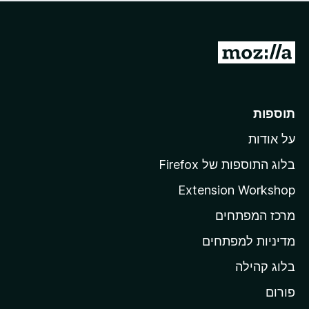
ד
ם
י
ע
ר
ד
ו
מ
י
ג
י
ע
י
ן
ב
ם
ע
ר
תוספות
ד
ל
י
על אודות
ד
י
ף
ן
בלוג התוספות של Firefox
ה
Extension Workshop
ב
מרכז המפתחים
י
ת
מדיניות למפתחים
ש
בלוג קהילה
ל
M
פורום