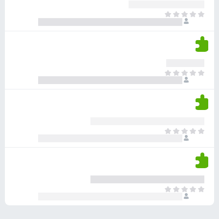
ע
ר
ד
א
ו
י
י
ג
י
ן
י
ן
ד
ם
י
ע
ר
ד
א
ו
י
י
ג
י
ן
י
ן
ד
ם
י
ע
ר
ד
א
ו
י
י
ג
י
ן
י
ן
ד
ם
י
ע
ר
ד
א
ו
י
י
ג
י
ן
י
ן