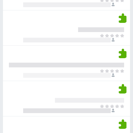
א
ו
י
י
ג
י
ן
י
ן
ד
ם
י
ע
ר
ד
א
ו
י
י
ג
י
ן
י
ן
ד
ם
י
ע
ר
ד
א
ו
י
י
ג
י
ן
י
ן
ד
ם
י
ע
ר
ד
א
ו
י
י
ג
י
ן
י
ן
ד
ם
י