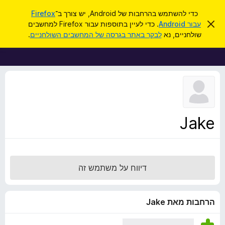
ח
כניסה
כדי להשתמש בהרחבות של Android, יש צורך ב־
Firefox
י
ס
עבור Android
. כדי לעיין בתוספות עבור Firefox למחשבים
ת
ג
פ
שולחניים, נא
לבקר באתר בגרסה של המחשבים השולחניים
.
י
ו
ו
ר
ס
ת
ש
ה
פ
ו
ו
ד
ע
ת
ה
ל
ז
ו
ד
Jake
פ
ד
פ
ן
דיווח על משתמש זה
F
i
r
הרחבות מאת Jake
e
f