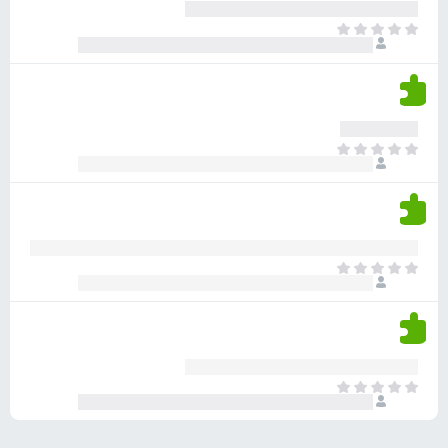
ע
ר
ד
א
ו
י
י
ג
י
ן
י
ן
ד
ם
י
ע
ר
ד
א
ו
י
י
ג
י
ן
י
ן
ד
ם
י
ע
ר
ד
א
ו
י
י
ג
י
ן
י
ן
ד
ם
י
ע
ר
ד
א
ו
י
י
ג
י
ן
י
ן