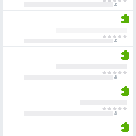
א
ו
י
י
ג
י
ן
י
ן
ד
ם
י
ע
ר
ד
א
ו
י
י
ג
י
ן
י
ן
ד
ם
י
ע
ר
ד
א
ו
י
י
ג
י
ן
י
ן
ד
ם
י
ע
ר
ד
א
ו
י
י
ג
י
ן
י
ן
ד
ם
י