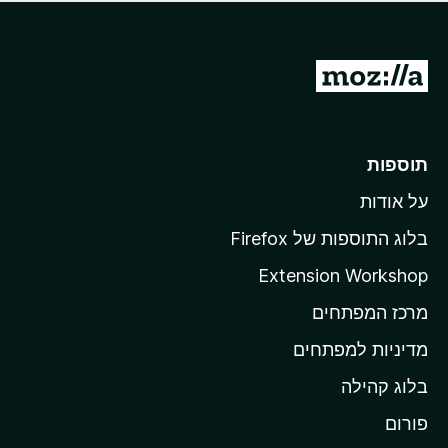
ד
ם
י
ע
ר
ד
ו
מ
י
ג
י
ע
י
ן
ב
ם
ע
ר
תוספות
ד
ל
י
על אודות
ד
י
ף
ן
בלוג התוספות של Firefox
ה
Extension Workshop
ב
מרכז המפתחים
י
ת
מדיניות למפתחים
ש
בלוג קהילה
ל
M
פורום