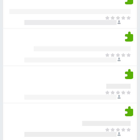
ד
ם
י
ע
ר
ד
א
ו
י
י
ג
י
ן
י
ן
ד
ם
י
ע
ר
ד
א
ו
י
י
ג
י
ן
י
ן
ד
ם
י
ע
ר
ד
א
ו
י
י
ג
י
ן
י
ן
ד
ם
י
ע
ר
ד
א
ו
י
י
ג