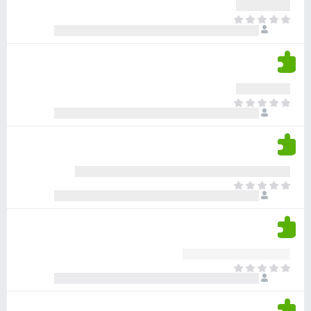
ע
ר
ד
א
ו
י
י
ג
י
ן
י
ן
ד
ם
י
ע
ר
ד
א
ו
י
י
ג
י
ן
י
ן
ד
ם
י
ע
ר
ד
א
ו
י
י
ג
י
ן
י
ן
ד
ם
י
ע
ר
ד
א
ו
י
י
ג
י
ן
י
ן