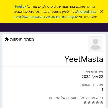
ח
כניסה
כדי להשתמש בהרחבות של Android, יש צורך ב־
Firefox
י
ס
עבור Android
. כדי לעיין בתוספות עבור Firefox למחשבים
ת
ג
פ
שולחניים, נא
לבקר באתר בגרסה של המחשבים השולחניים
.
י
ו
ו
ר
ס
ת
ש
ה
פ
ו
ו
ד
מפתח תוספות
ע
ת
ה
ל
ז
ו
ד
YeetMasta
פ
ד
משתמש מאז
פ
22 אוק׳ 2024
ן
F
מספר התוספות
i
1
r
דירוג ממוצע של התוספות של המפתח
e
ד
f
י