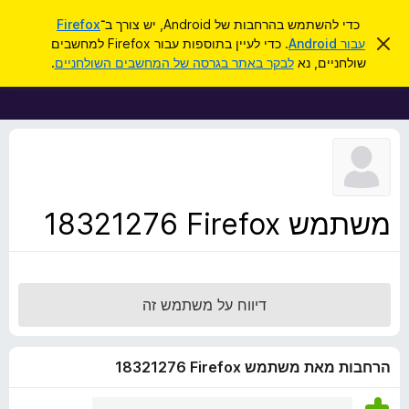
ח
כניסה
כדי להשתמש בהרחבות של Android, יש צורך ב־
Firefox
י
ס
עבור Android
. כדי לעיין בתוספות עבור Firefox למחשבים
ת
ג
פ
שולחניים, נא
לבקר באתר בגרסה של המחשבים השולחניים
.
י
ו
ו
ר
ס
ת
ש
ה
פ
ו
ו
ד
ע
ת
ה
ל
ז
ו
ד
משתמש Firefox‏ 18321276
פ
ד
פ
ן
דיווח על משתמש זה
F
i
r
הרחבות מאת משתמש Firefox‏ 18321276
e
f