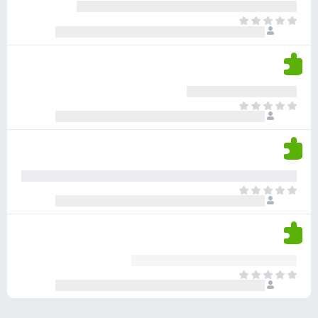
ע
ר
ד
א
ו
י
י
ג
י
ן
י
ן
ד
ם
י
ע
ר
ד
א
ו
י
י
ג
י
ן
י
ן
ד
ם
י
ע
ר
ד
א
ו
י
י
ג
י
ן
י
ן
ד
ם
י
ע
ר
ד
א
ו
י
י
ג
י
ן
י
ן