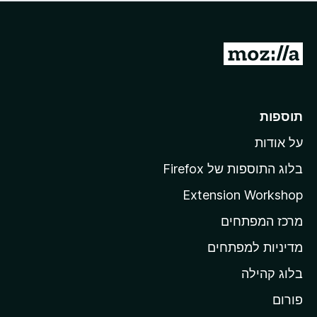
ד
ם
י
ע
ר
ד
ו
מ
י
ג
י
ע
י
ן
ב
ם
ע
ר
תוספות
ד
ל
י
על אודות
ד
י
ף
ן
בלוג התוספות של Firefox
ה
Extension Workshop
ב
מרכז המפתחים
י
ת
מדיניות למפתחים
ש
בלוג קהילה
ל
M
פורום