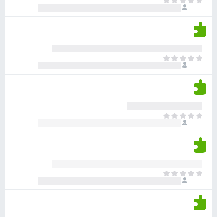
א
ו
י
י
ג
י
ן
י
ן
ד
ם
י
ע
ר
ד
א
ו
י
י
ג
י
ן
י
ן
ד
ם
י
ע
ר
ד
א
ו
י
י
ג
י
ן
י
ן
ד
ם
י
ע
ר
ד
א
ו
י
י
ג
י
ן
י
ן
ד
ם
י