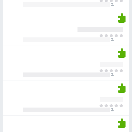
א
ו
י
י
ג
י
ן
י
ן
ד
ם
י
ע
ר
ד
א
ו
י
י
ג
י
ן
י
ן
ד
ם
י
ע
ר
ד
א
ו
י
י
ג
י
ן
י
ן
ד
ם
י
ע
ר
ד
א
ו
י
י
ג
י
ן
י
ן
ד
ם
י