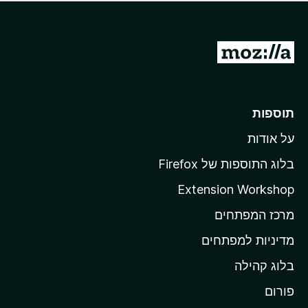
ד
ם
י
ע
ר
ד
ו
מ
י
ג
י
ע
י
ן
ב
ם
ע
ר
תוספות
ד
ל
י
על אודות
ד
י
ף
ן
בלוג התוספות של Firefox
ה
Extension Workshop
ב
מרכז המפתחים
י
ת
מדיניות למפתחים
ש
בלוג קהילה
ל
M
פורום