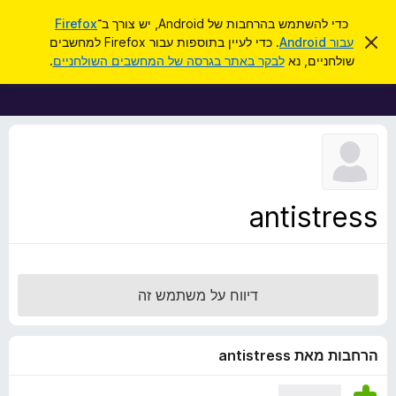
ח
כניסה
כדי להשתמש בהרחבות של Android, יש צורך ב־
Firefox
י
ס
עבור Android
. כדי לעיין בתוספות עבור Firefox למחשבים
ת
ג
פ
שולחניים, נא
לבקר באתר בגרסה של המחשבים השולחניים
.
י
ו
ו
ר
ס
ת
ש
ה
פ
ו
ו
ד
ע
ת
ה
ל
ז
ו
ד
antistress
פ
ד
פ
ן
דיווח על משתמש זה
F
i
r
הרחבות מאת antistress
e
f