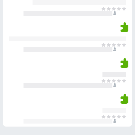
ע
ר
ד
א
ו
י
י
ג
י
ן
י
ן
ד
ם
י
ע
ר
ד
א
ו
י
י
ג
י
ן
י
ן
ד
ם
י
ע
ר
ד
א
ו
י
י
ג
י
ן
י
ן
ד
ם
י
ע
ר
ד
א
ו
י
י
ג
י
ן
י
ן