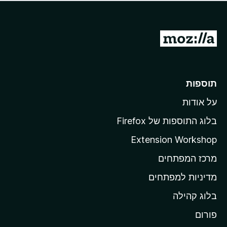
ד
ם
י
ע
ר
ד
ו
מ
י
ג
י
ע
י
ן
ב
ם
ע
ר
תוספות
ד
ל
י
על אודות
ד
י
ף
ן
בלוג התוספות של Firefox
ה
Extension Workshop
ב
מרכז המפתחים
י
ת
מדיניות למפתחים
ש
בלוג קהילה
ל
M
פורום