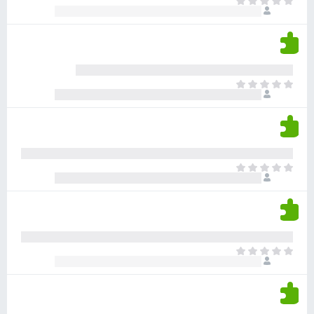
א
ו
י
י
ג
י
ן
י
ן
ד
ם
י
ע
ר
ד
א
ו
י
י
ג
י
ן
י
ן
ד
ם
י
ע
ר
ד
א
ו
י
י
ג
י
ן
י
ן
ד
ם
י
ע
ר
ד
א
ו
י
י
ג
י
ן
י
ן
ד
ם
י