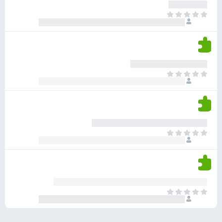
ע
ר
ד
א
ו
י
י
ג
י
ן
י
ן
ד
ם
י
ע
ר
ד
א
ו
י
י
ג
י
ן
י
ן
ד
ם
י
ע
ר
ד
א
ו
י
י
ג
י
ן
י
ן
ד
ם
י
ע
ר
ד
א
ו
י
י
ג
י
ן
י
ן