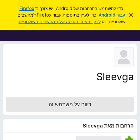
ח
כניסה
כדי להשתמש בהרחבות של Android, יש צורך ב־
Firefox
י
ס
עבור Android
. כדי לעיין בתוספות עבור Firefox למחשבים
ת
ג
פ
שולחניים, נא
לבקר באתר בגרסה של המחשבים השולחניים
.
י
ו
ו
ר
ס
ת
ש
ה
פ
ו
ו
ד
ע
ת
ה
ל
ז
ו
ד
Sleevga
פ
ד
פ
ן
דיווח על משתמש זה
F
i
r
הרחבות מאת Sleevga
e
f