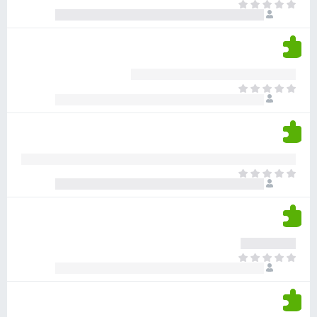
ד
א
ו
י
י
ג
י
ן
י
ן
ד
ם
י
ע
ר
ד
א
ו
י
י
ג
י
ן
י
ן
ד
ם
י
ע
ר
ד
א
ו
י
י
ג
י
ן
י
ן
ד
ם
י
ע
ר
ד
א
ו
י
י
ג
י
ן
י
ן
ד
ם