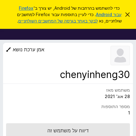
ח
כניסה
כדי להשתמש בהרחבות של Android, יש צורך ב־
Firefox
י
ס
עבור Android
. כדי לעיין בתוספות עבור Firefox למחשבים
ת
ג
פ
שולחניים, נא
לבקר באתר בגרסה של המחשבים השולחניים
.
י
ו
ו
ר
ס
ת
ש
ה
פ
ו
ו
ד
אמן ערכת נושא
ע
ת
ה
ל
ז
ו
ד
chenyinheng30
פ
ד
משתמש מאז
פ
28 אוג׳ 2021
ן
F
מספר התוספות
i
1
r
e
דיווח על משתמש זה
f