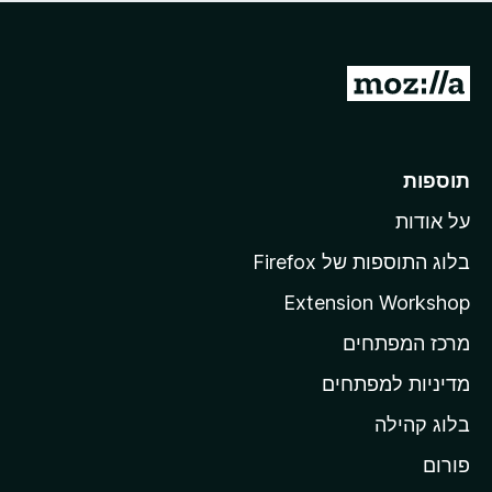
ד
ם
י
ע
ר
ד
ו
מ
י
ג
י
ע
י
ן
ב
ם
ע
ר
תוספות
ד
ל
י
על אודות
ד
י
ף
ן
בלוג התוספות של Firefox
ה
Extension Workshop
ב
מרכז המפתחים
י
ת
מדיניות למפתחים
ש
בלוג קהילה
ל
M
פורום