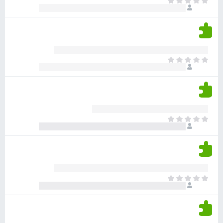
א
ו
י
י
ג
י
ן
י
ן
ד
ם
י
ע
ר
ד
א
ו
י
י
ג
י
ן
י
ן
ד
ם
י
ע
ר
ד
א
ו
י
י
ג
י
ן
י
ן
ד
ם
י
ע
ר
ד
א
ו
י
י
ג
י
ן
י
ן
ד
ם
י