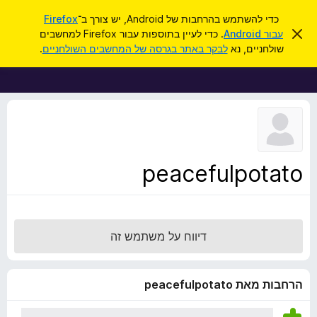
ח
כניסה
כדי להשתמש בהרחבות של Android, יש צורך ב־
Firefox
י
ס
עבור Android
. כדי לעיין בתוספות עבור Firefox למחשבים
ת
ג
פ
שולחניים, נא
לבקר באתר בגרסה של המחשבים השולחניים
.
י
ו
ו
ר
ס
ת
ש
ה
פ
ו
ו
ד
ע
ת
ה
ל
ז
ו
ד
peacefulpotato
פ
ד
פ
ן
דיווח על משתמש זה
F
i
r
הרחבות מאת peacefulpotato
e
f