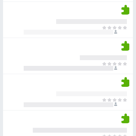
ע
ן
ן
ד
ד
י
י
י
ר
א
ן
ו
י
ג
ן
י
ד
ם
י
ע
ר
ד
א
ו
י
י
ג
י
ן
י
ן
ד
ם
י
ע
ר
ד
א
ו
י
י
ג
י
ן
י
ן
ד
ם
י
ע
ר
ד