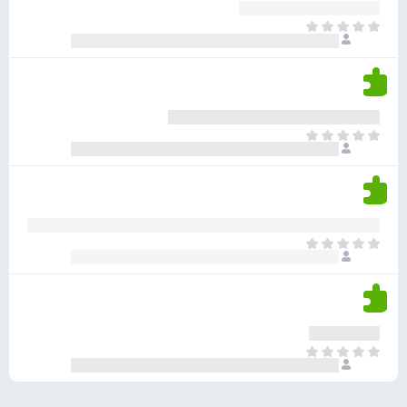
ע
ר
ד
א
ו
י
י
ג
י
ן
י
ן
ד
ם
י
ע
ר
ד
א
ו
י
י
ג
י
ן
י
ן
ד
ם
י
ע
ר
ד
א
ו
י
י
ג
י
ן
י
ן
ד
ם
י
ע
ר
ד
א
ו
י
י
ג
י
ן
י
ן