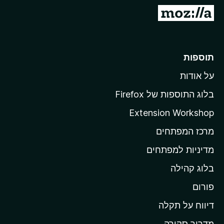
o
מ
x
ע
ב
ר
תוספות
ל
על אודות
ד
ף
בלוג התוספות של Firefox
ה
Extension Workshop
ב
מרכז המפתחים
י
ת
מדיניות למפתחים
ש
בלוג קהילה
ל
M
פורום
o
דיווח על תקלה
z
מדריך סקירה