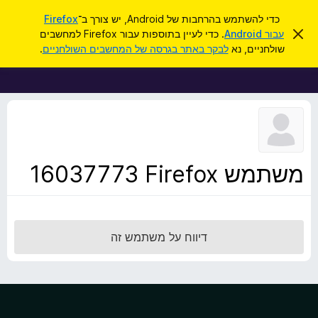
ח
כניסה
כדי להשתמש בהרחבות של Android, יש צורך ב־
Firefox
י
ס
עבור Android
. כדי לעיין בתוספות עבור Firefox למחשבים
ת
ג
פ
שולחניים, נא
לבקר באתר בגרסה של המחשבים השולחניים
.
י
ו
ו
ר
ס
ת
ש
ה
פ
ו
ו
ד
ע
ת
ה
ל
ז
ו
ד
משתמש Firefox‏ 16037773
פ
ד
פ
ן
דיווח על משתמש זה
F
i
r
e
f