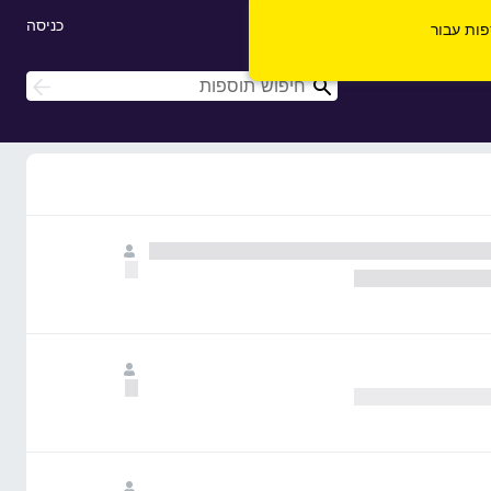
כניסה
ספות עבור
ח
ח
י
י
פ
פ
ו
ו
ש
ש