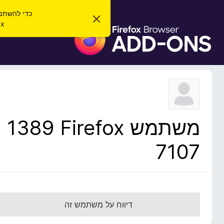
כדי להשתמש בהרחב
ס
irefox
ג
ת
י
ו
ר
ת
ס
ה
פ
ו
ד
ו
ע
ת
ה
ז
ל
ו
ד
משתמש Firefox‏ 1389
פ
ד
7107
פ
ן
F
i
r
דיווח על משתמש זה
e
f