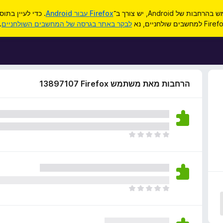
ות של Android, יש צורך ב־
Firefox עבור Android
. כדי לעיין בתו
F למחשבים שולחניים, נא
לבקר באתר בגרסה של המחשבים השולחניים
.
הרחבות מאת משתמש Firefox‏ 13897107
א
י
ן
ד
י
ר
א
ו
י
ג
ן
י
ד