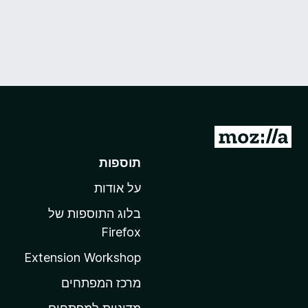
מ
ע
תוספות
ב
על אודות
ר
ל
בלוג התוספות של
ד
Firefox
ף
Extension Workshop
ה
ב
מרכז המפתחים
י