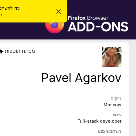
כדי להשתמש בהרחב
ס
irefox
ג
ת
י
ו
ר
ת
ס
ה
פ
ו
ד
ו
ע
מפתח תוספות
ת
ה
ז
ל
ו
ד
Pavel Agarkov
פ
ד
פ
ן
מיקום
F
Moscow
i
עיסוק
r
Full-stack developer
e
משתמש מאז
f