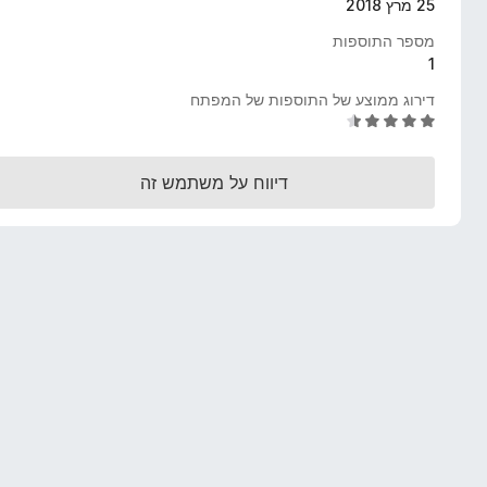
25 מרץ 2018
o
מספר התוספות
x
1
דירוג ממוצע של התוספות של המפתח
ד
י
ר
דיווח על משתמש זה
ו
ג
4
.
3
מ
ת
ו
ך
5