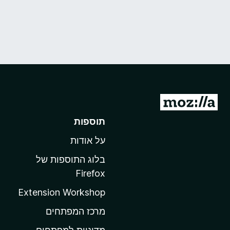
מ
ע
תוספות
ב
על אודות
ר
ל
בלוג התוספות של
ד
Firefox
ף
Extension Workshop
ה
ב
מרכז המפתחים
י