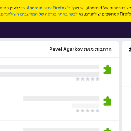
ות של Android, יש צורך ב־
Firefox עבור Android
. כדי לעיין בתו
F למחשבים שולחניים, נא
לבקר באתר בגרסה של המחשבים השולחניים
.
הרחבות מאת Pavel Agarkov
א
י
ן
ד
י
ר
א
ו
י
ג
ן
י
ד