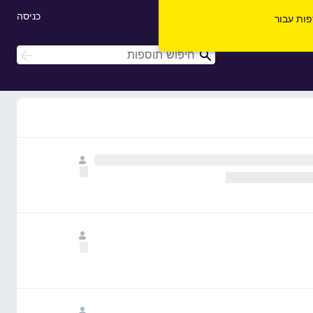
כניסה
ספות עבור
ח
ח
י
י
פ
פ
ו
ו
ש
ש