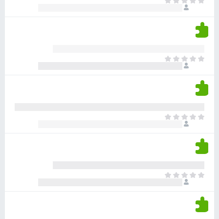
א
ו
י
י
ג
י
ן
י
ן
ד
ם
י
ע
ר
ד
א
ו
י
י
ג
י
ן
י
ן
ד
ם
י
ע
ר
ד
א
ו
י
י
ג
י
ן
י
ן
ד
ם
י
ע
ר
ד
א
ו
י
י
ג
י
ן
י
ן
ד
ם
י