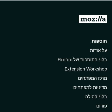
ד
ם
י
ע
ר
ד
ו
מ
י
ג
י
ע
י
ן
ב
ם
ע
ר
תוספות
ד
ל
י
על אודות
ד
י
ף
ן
בלוג התוספות של Firefox
ה
Extension Workshop
ב
מרכז המפתחים
י
ת
מדיניות למפתחים
ש
בלוג קהילה
ל
M
פורום