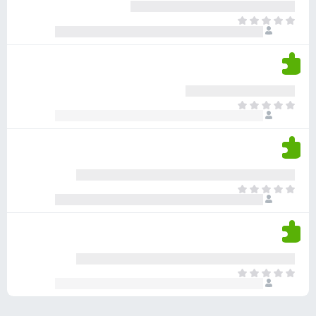
ע
ר
ד
א
ו
י
י
ג
י
ן
י
ן
ד
ם
י
ע
ר
ד
א
ו
י
י
ג
י
ן
י
ן
ד
ם
י
ע
ר
ד
א
ו
י
י
ג
י
ן
י
ן
ד
ם
י
ע
ר
ד
א
ו
י
י
ג
י
ן
י
ן