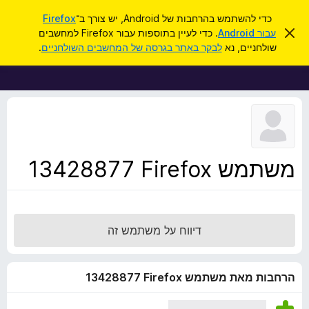
ח
כניסה
כדי להשתמש בהרחבות של Android, יש צורך ב־
Firefox
י
ס
עבור Android
. כדי לעיין בתוספות עבור Firefox למחשבים
ת
ג
פ
שולחניים, נא
לבקר באתר בגרסה של המחשבים השולחניים
.
י
ו
ו
ר
ס
ת
ש
ה
פ
ו
ו
ד
ע
ת
ה
ל
ז
ו
ד
משתמש Firefox‏ 13428877
פ
ד
פ
ן
דיווח על משתמש זה
F
i
r
הרחבות מאת משתמש Firefox‏ 13428877
e
f