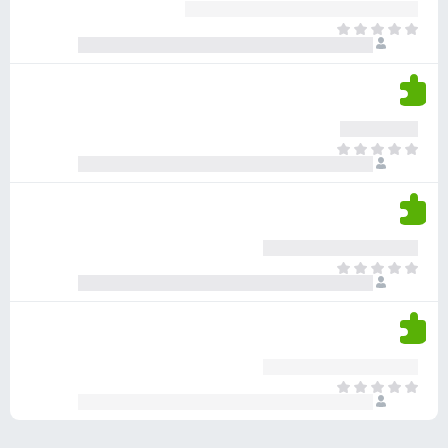
ע
ר
ד
א
ו
י
י
ג
י
ן
י
ן
ד
ם
י
ע
ר
ד
א
ו
י
י
ג
י
ן
י
ן
ד
ם
י
ע
ר
ד
א
ו
י
י
ג
י
ן
י
ן
ד
ם
י
ע
ר
ד
א
ו
י
י
ג
י
ן
י
ן