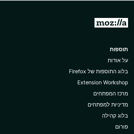
ד
ם
י
ע
ר
ד
ו
מ
י
ג
י
ע
י
ן
ב
ם
ע
ר
תוספות
ד
ל
י
על אודות
ד
י
ף
ן
בלוג התוספות של Firefox
ה
Extension Workshop
ב
מרכז המפתחים
י
ת
מדיניות למפתחים
ש
בלוג קהילה
ל
M
פורום