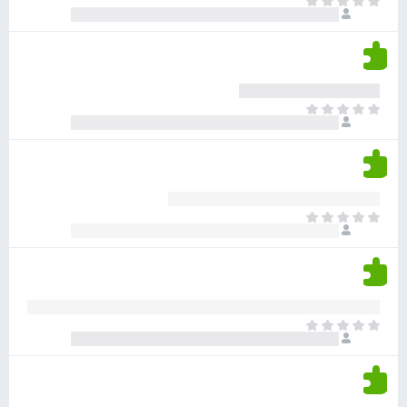
א
ו
י
י
ג
י
ן
י
ן
ד
ם
י
ע
ר
ד
א
ו
י
י
ג
י
ן
י
ן
ד
ם
י
ע
ר
ד
א
ו
י
י
ג
י
ן
י
ן
ד
ם
י
ע
ר
ד
א
ו
י
י
ג
י
ן
י
ן
ד
ם
י