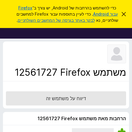
ח
כניסה
כדי להשתמש בהרחבות של Android, יש צורך ב־
Firefox
י
ס
עבור Android
. כדי לעיין בתוספות עבור Firefox למחשבים
ת
ג
פ
שולחניים, נא
לבקר באתר בגרסה של המחשבים השולחניים
.
י
ו
ו
ר
ס
ת
ש
ה
פ
ו
ו
ד
ע
ת
ה
ל
ז
ו
ד
משתמש Firefox‏ 12561727
פ
ד
פ
ן
דיווח על משתמש זה
F
i
r
הרחבות מאת משתמש Firefox‏ 12561727
e
f