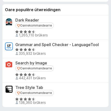
Oare populêre útwreidingen
Dark Reader
Oanrekommandearre
Oanrekommandearre
W
1,265,110 brûkers
u
r
Grammar and Spell Checker - LanguageTool
d
W
e
335,932 brûkers
u
a
r
Search by Image
r
d
Oanrekommandearre
Oanrekommandearre
r
e
i
W
a
442,431 brûkers
n
u
r
g
r
r
Tree Style Tab
:
d
i
Oanrekommandearre
Oanrekommandearre
4
e
n
W
.
a
g
138,360 brûkers
u
5
r
:
r
f