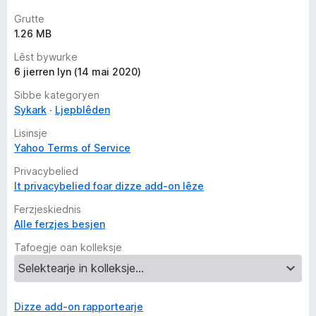
Grutte
1.26 MB
Lêst bywurke
6 jierren lyn (14 mai 2020)
Sibbe kategoryen
Sykark
Ljepblêden
Lisinsje
Yahoo Terms of Service
Privacybelied
It privacybelied foar dizze add-on lêze
Ferzjeskiednis
Alle ferzjes besjen
Tafoegje oan kolleksje
Dizze add-on rapportearje