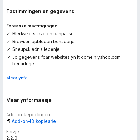
h
g
Tastimmingen en gegevens
j
i
Fereaske machtigingen:
n
Blêdwizers lêze en oanpasse
w
Browserljepblêden benaderje
u
r
Sneupskiednis iepenje
d
Jo gegevens foar websites yn it domein yahoo.com
e
benaderje
a
r
Mear ynfo
r
i
n
Mear ynformaasje
g
e
Add-on-keppelingen
n
Add-on-ID kopiearje
Ferzje
2.2.0