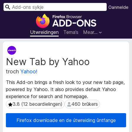
S
Oanmelde
y
A
k
d
j
d
Utwreidingen
Tema’s
Mear…
e
-
o
M
n
e
New Tab by Yahoo
t
s
a
f
troch
Yahoo!
d
o
a
a
This Add-on brings a fresh look to your new tab page,
t
r
powered by Yahoo. It also provides default Yahoo
a
F
experience for search and homepage.
ú
i
t
3.8 (12 beoardielingen)
460 brûkers
3.8 (12 beoardielingen)
460 brûkers
w
r
r
e
Firefox downloade en de útwreiding ûntfange
e
f
i
o