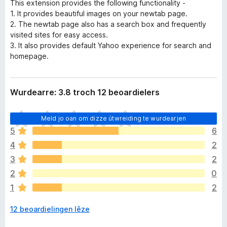
This extension provides the following functionality -
1. It provides beautiful images on your newtab page.
2. The newtab page also has a search box and frequently
visited sites for easy access.
3. It also provides default Yahoo experience for search and
homepage.
Wurdearre: 3.8 troch 12 beoardielers
D
Meld jo oan om dizze útwreiding te wurdearjen
e
5
6
r
4
2
b
i
3
2
n
2
0
n
1
2
e
n
12 beoardielingen lêze
o
c