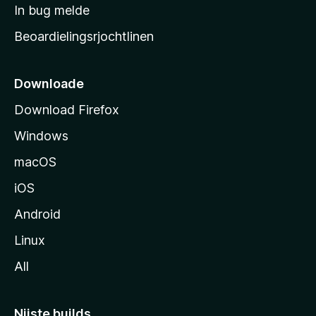
a
In bug melde
r
Beoardielingsrjochtlinen
t
s
i
Downloade
d
Download Firefox
e
Windows
macOS
iOS
Android
Linux
All
Nijste builds