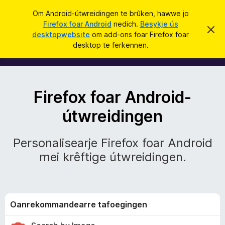
S
Oanmelde
Om Android-útwreidingen te brûken, hawwe jo
y
Firefox foar Android
nedich.
Besykje ús
A
D
k
desktopwebsite
om add-ons foar Firefox foar
i
desktop te ferkennen.
t
j
d
b
e
e
r
d
j
o
Firefox foar Android-
c
-
h
t
útwreidingen
f
o
e
r
Personalisearje Firefox foar Android
s
n
t
mei krêftige útwreidingen.
o
p
s
j
e
f
Oanrekommandearre tafoegingen