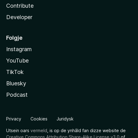
Contribute
Developer
Folgje
Instagram
YouTube
TikTok
Bluesky
Podcast
Privacy
Cookies
Juridysk
Utsein oars
vermeld
, is op de ynhâld fan dizze website de
Creative Commons Attribution Share-Alike License v3.0
of