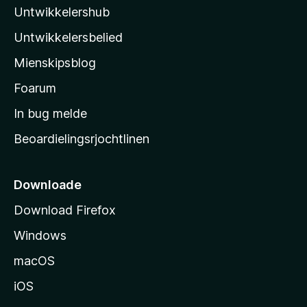
Untwikkelershub
a
’
Untwikkelersbelied
s
Mienskipsblog
s
t
Foarum
a
In bug melde
r
Beoardielingsrjochtlinen
t
s
i
Downloade
d
Download Firefox
e
Windows
macOS
iOS