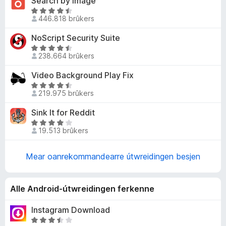
o
Search by Image
W
446.818 brûkers
a
u
r
NoScript Security Suite
r
d
W
e
238.664 brûkers
u
a
F
r
Video Background Play Fix
r
d
r
W
e
i
219.975 brûkers
i
u
a
n
r
Sink It for Reddit
r
r
g
d
r
W
:
e
19.513 brûkers
i
u
4
a
e
n
r
,
r
g
d
Mear oanrekommandearre útwreidingen besjen
6
r
f
:
e
f
i
4
a
a
n
,
r
Alle Android-útwreidingen ferkenne
o
n
g
4
r
5
:
f
i
Instagram Download
x
4
a
n
W
,