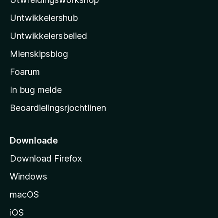
l
Untwikkelershub
a
’
Untwikkelersbelied
s
Mienskipsblog
s
t
Foarum
a
In bug melde
r
Beoardielingsrjochtlinen
t
s
i
Downloade
d
Download Firefox
e
Windows
macOS
iOS