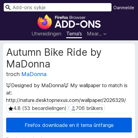
S
Oanmelde
y
A
k
d
j
d
Utwreidingen
Tema’s
Mear…
e
-
o
M
Autumn Bike Ride by
n
e
MaDonna
t
s
a
f
troch
MaDonna
d
o
a
a
🦊Designed by MaDonna🦊 My wallpaper to match is
t
r
at:
a
F
http://nature.desktopnexus.com/wallpaper/2026329/
ú
i
t
4.8 (53 beoardielingen)
706 brûkers
4.8 (53 beoardielingen)
706 brûkers
w
r
r
e
Firefox downloade en it tema ûntfange
e
f
i
o