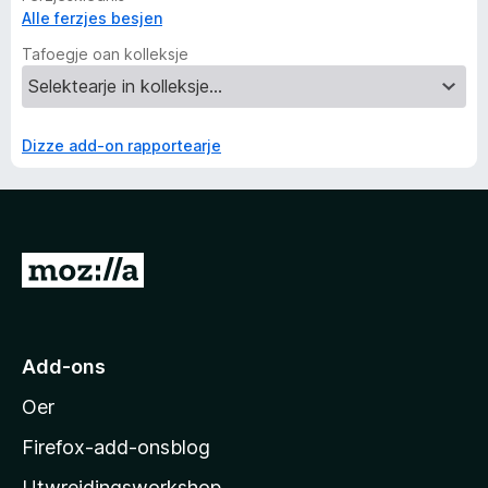
Alle ferzjes besjen
Tafoegje oan kolleksje
Dizze add-on rapportearje
N
e
i
M
Add-ons
o
Oer
z
i
Firefox-add-onsblog
l
Utwreidingsworkshop