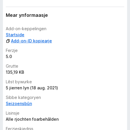
c
h
g
Mear ynformaasje
j
i
Add-on-keppelingen
n
Startside
w
Add-on-ID kopiearje
u
r
Ferzje
d
5.0
e
Grutte
a
135,19 KB
r
r
Lêst bywurke
i
5 jierren lyn (18 aug. 2021)
n
Sibbe kategoryen
g
Seizoensbûn
e
n
Lisinsje
Alle rjochten foarbehâlden
Ferzjeskiednis