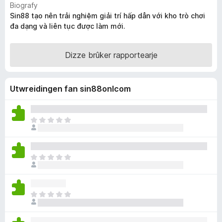
Biografy
x
Sin88 tạo nên trải nghiệm giải trí hấp dẫn với kho trò chơi
B
đa dạng và liên tục được làm mới.
r
o
Dizze brûker rapportearje
w
s
e
Utwreidingen fan sin88onlcom
r
D
e
r
b
D
i
e
n
r
n
b
e
D
i
n
e
n
o
r
n