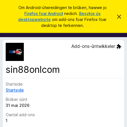
S
Oanmelde
Om Android-útwreidingen te brûken, hawwe jo
y
Firefox foar Android
nedich.
Besykje ús
A
D
k
desktopwebsite
om add-ons foar Firefox foar
i
d
desktop te ferkennen.
t
j
d
b
e
e
-
r
o
j
Add-ons-ûntwikkeler
o
n
c
s
h
t
f
f
sin88onlcom
o
e
r
a
s
Startside
r
t
o
Startside
F
p
i
j
Brûker sûnt
e
r
31 mai 2026
e
Oantal add-ons
f
1
o