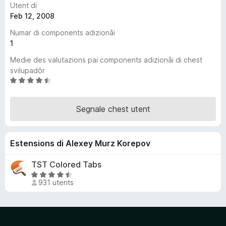
Utent di
â
Feb 12, 2008
i
Numar di components adizionâi
p
1
a
r
Medie des valutazions pai components adizionâi di chest
F
svilupadôr
V
i
a
r
l
e
Segnale chest utent
u
f
t
o
a
x
Estensions di Alexey Murz Korepov
d
e
TST Colored Tabs
4
V
.
931 utents
a
3
l
s
u
u
t
5