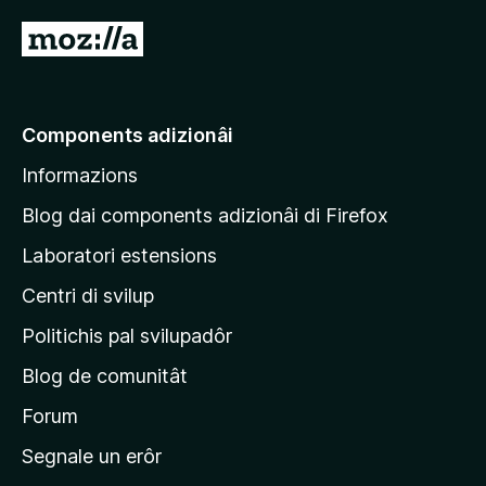
a
d
V
e
a
4
a
.
3
e
Components adizionâi
s
p
u
Informazions
a
5
g
Blog dai components adizionâi di Firefox
j
Laboratori estensions
i
Centri di svilup
n
e
Politichis pal svilupadôr
p
Blog de comunitât
r
i
Forum
n
Segnale un erôr
c