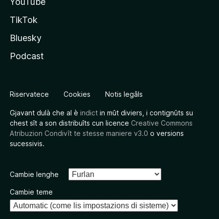
YouTube
TikTok
Bluesky
Podcast
Riservatece
Cookies
Notis legâls
Gjavant dulà che al è
indict
in mût diviers, i contignûts su
chest sît a son distribuîts cun licence
Creative Commons
Atribuzion Condivît te stesse maniere v3.0
o versions
sucessivis.
Cambie lenghe
Cambie teme