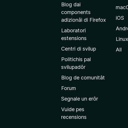
a
Blog dai
mac
g
components
j
iOS
adizionâi di Firefox
i
Andr
Laboratori
n
estensions
Linu
e
p
Centri di svilup
All
r
Politichis pal
i
svilupadôr
n
Blog de comunitât
c
i
Forum
p
Segnale un erôr
â
Vuide pes
l
recensions
d
a