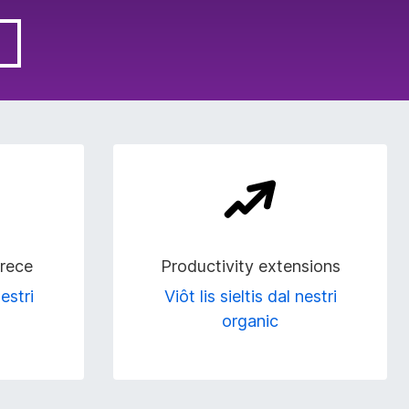
urece
Productivity extensions
nestri
Viôt lis sieltis dal nestri
organic