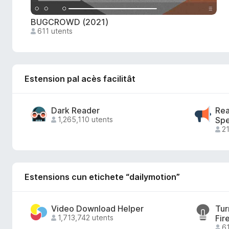
BUGCROWD (2021)
611 utents
Estension pal acès facilitât
Dark Reader
Rea
1,265,110 utents
Spe
21
Estensions cun etichete “dailymotion”
Video Download Helper
Tur
1,713,742 utents
Fir
61