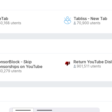
eTab
Tabliss - New Tab
0,168 utents
70,900 utents
nsorBlock - Skip
Return YouTube Disl
nsorships on YouTube
901,511 utents
3,279 utents