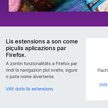
t
s
a
d
Lis estensions a son come
i
piçulis aplicazions par
Firefox.
z
A zontin funzionalitâts a Firefox par
i
rindi la navigazion plui svelte, sigure
Pache
o juste nome divertente.
o
Viôt 
Viôt dutis lis estensions
n
â