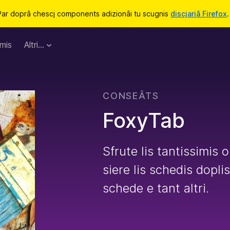
Par doprâ chescj components adizionâi tu scugnis
discjariâ Firefox
.
mis
Altri…
CONSEÂTS
FoxyTab
Sfrute lis tantissimis
siere lis schedis doplis
schede e tant altri.