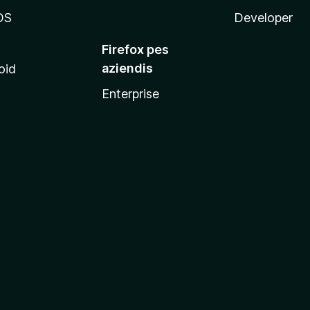
OS
Developer
Firefox pes
aziendis
oid
Enterprise
x