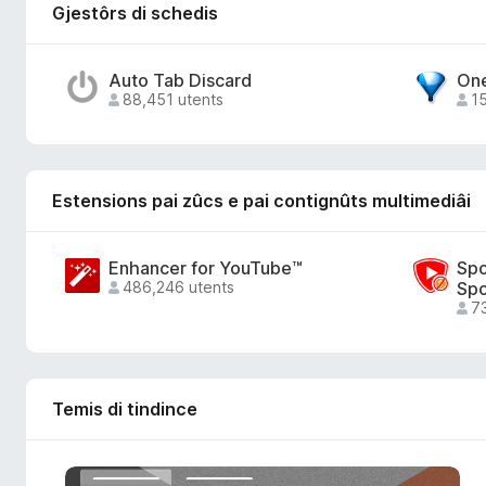
o
Gjestôrs di schedis
x
Auto Tab Discard
On
88,451 utents
15
Estensions pai zûcs e pai contignûts multimediâi
Enhancer for YouTube™
Spo
486,246 utents
Spo
73
Temis di tindince