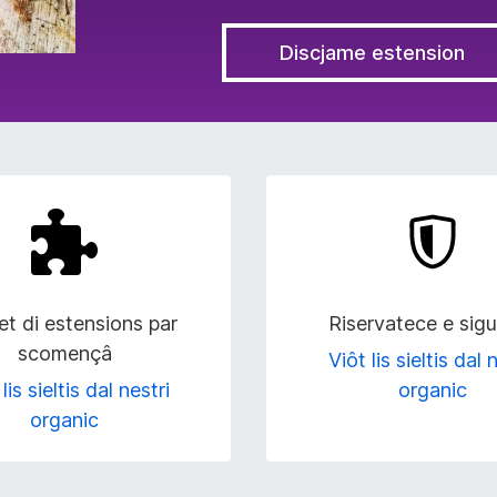
Discjame estension
t di estensions par
Riservatece e sig
scomençâ
Viôt lis sieltis dal 
lis sieltis dal nestri
organic
organic