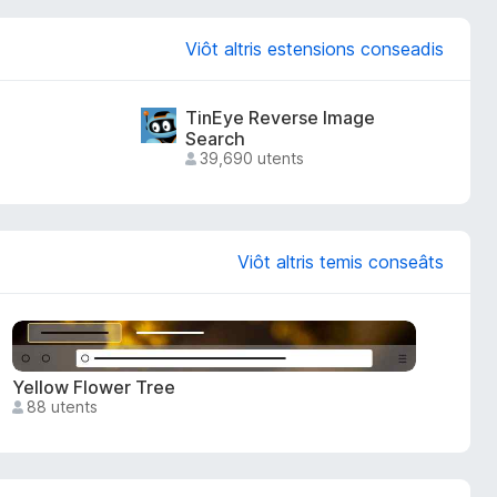
Viôt altris estensions conseadis
TinEye Reverse Image
Search
39,690 utents
Viôt altris temis conseâts
Yellow Flower Tree
88 utents