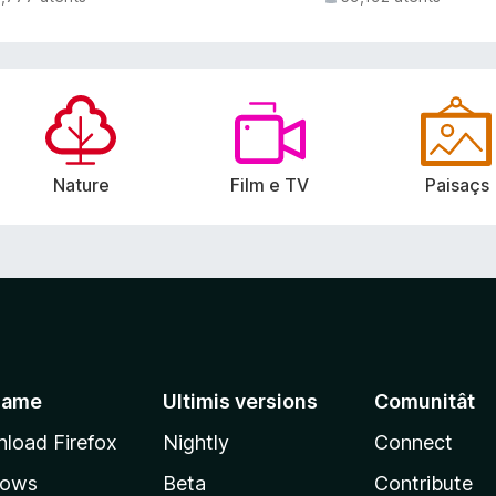
Nature
Film e TV
Paisaçs
jame
Ultimis versions
Comunitât
load Firefox
Nightly
Connect
dows
Beta
Contribute