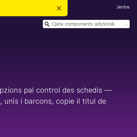
Jentre
S
i
e
C
r
C
e
î
î
c
r
r
h
e
s
t
a
v
î
s
 opzions pal control des schedis —
, unìs i barcons, copie il titul de