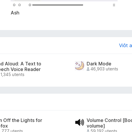
Ash
Viôt a
d Aloud: A Text to
Dark Mode
ech Voice Reader
46,903 utents
1,345 utents
n Off the Lights for
Volume Control [Bo
efox
volume]
,777 utents
59,192 utents