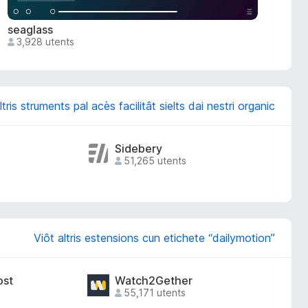
seaglass
3,928 utents
ltris struments pal acès facilitât sielts dai nestri organic
Sidebery
51,265 utents
Viôt altris estensions cun etichete “dailymotion”
ost
Watch2Gether
55,171 utents