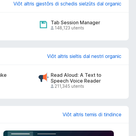
Viôt altris gjestôrs di schedis sielzûts dal organic
Tab Session Manager
148,123 utents
Viôt altris sieltis dal nestri organic
ike
Read Aloud: A Text to
Speech Voice Reader
211,345 utents
Viôt altris temis di tindince