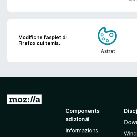
Modifiche l’aspiet di
Firefox cui temis.
Astrat
V
a
Components
Disc
a
adizionâi
Down
e
Informazions
p
Win