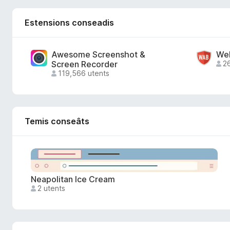
i
Estensions conseadis
p
Awesome Screenshot &
Web
a
Screen Recorder
26
119,566 utents
r
F
Temis conseâts
i
r
Neapolitan Ice Cream
e
2 utents
f