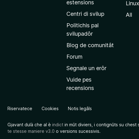
estensions
Linu
e
p
Centri di svilup
All
r
Politichis pal
i
svilupadôr
n
Blog de comunitât
c
i
Forum
p
Segnale un erôr
â
Vuide pes
l
recensions
d
a
l
Riservatece
Cookies
Notis legâls
s
î
Gjavant dulà che al è
indict
in mût diviers, i contignûts su chest 
t
te stesse maniere v3.0
o versions sucessivis.