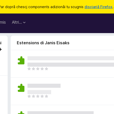
Par doprâ chescj components adizionâi tu scugnis
discjariâ Firefox
.
mis
Altri…
i
Estensions di Janis Eisaks
N
o
s
o
n
a
N
n
o
c
s
j
o