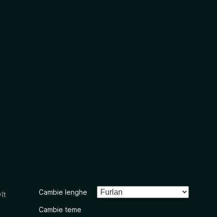
Cambie lenghe
ît
Cambie teme