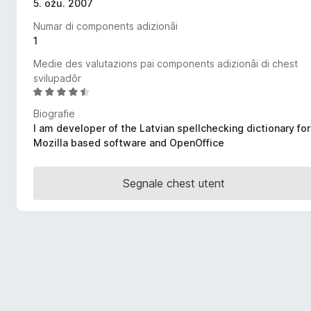
5. ožu. 2007
â
Numar di components adizionâi
i
1
p
a
Medie des valutazions pai components adizionâi di chest
r
svilupadôr
V
F
a
i
Biografie
l
r
I am developer of the Latvian spellchecking dictionary for
u
Mozilla based software and OpenOffice
e
t
f
a
o
d
Segnale chest utent
x
e
4
,
5
s
u
5