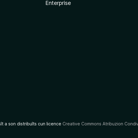
Enterprise
x
sît a son distribuîts cun licence
Creative Commons Atribuzion Condiv