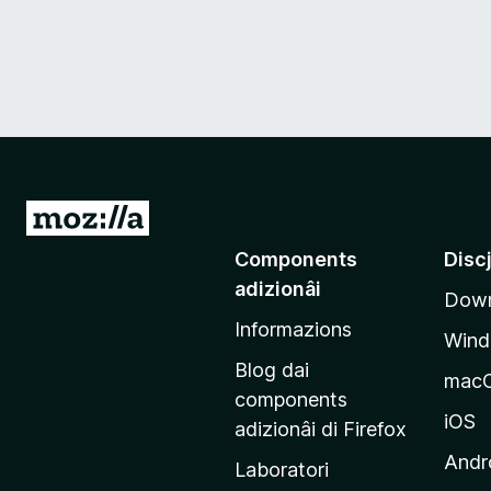
V
a
Components
Disc
a
adizionâi
Down
e
Informazions
p
Win
a
Blog dai
mac
g
components
j
iOS
adizionâi di Firefox
i
Andr
Laboratori
n