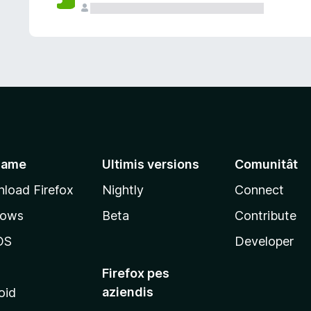
jame
Ultimis versions
Comunitât
load Firefox
Nightly
Connect
dows
Beta
Contribute
OS
Developer
Firefox pes
aziendis
oid